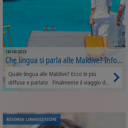
18/10/2023
Che lingua si parla alle Maldive? Info e
curiosità
Quale lingua alle Maldive? Ecco le più
diffuse e parlate Finalmente il viaggio dei
sogni è prenotato: si parte per le Maldive!
Acque cristalline, distese di sabbia bianca
e palme da cocco a incorniciare il
panorama saranno lo sfondo delle tue
RISORSE LINGUISTICHE
prossime settimane: un vero sogno che