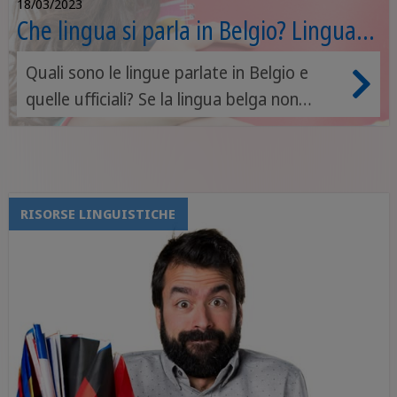
18/03/2023
Che lingua si parla in Belgio? Lingua
ufficiale e parlate
Quali sono le lingue parlate in Belgio e
quelle ufficiali? Se la lingua belga non
esiste, allora che lingua si parla in Belgio?
All’interno di questa pagina
approfondiamo la questione linguistica
del Belgio, ti mostriamo qual è o quali
RISORSE LINGUISTICHE
sono le lingue ufficiali e quelle parlate nel
Paese, e per quale motivo.