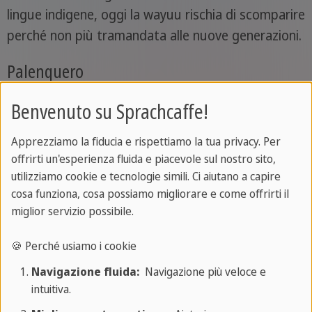
lingue indigene, oggi la wayuu rischia di scomparire
perché non più tramandata alle nuove generazioni.
Palenquero
Un'altra delle lingue creole presenti e parlate in
Benvenuto su Sprachcaffe!
Colombia è il
palenquero
. Si tratta di una lingua
Apprezziamo la fiducia e rispettiamo la tua privacy. Per
molto particolare, che riprende le caratteristiche
offrirti un'esperienza fluida e piacevole sul nostro sito,
delle lingue africane di Congo e Angola, ma che
utilizziamo cookie e tecnologie simili. Ci aiutano a capire
presenta anche tantissime influenze portoghesi
cosa funziona, cosa possiamo migliorare e come offrirti il
per via dell'arrivo dei primi schiavi ai tempi del
miglior servizio possibile.
colonialismo. Nonostante questo, è anche l'unica
🍪 Perché usiamo i cookie
lingua creola dell'America Latina a riporre le sue
Navigazione fluida:
Navigazione più veloce e
basi nello spagnolo
intuitiva.
Il palenquero è una lingua diffusa ma delimitata: si