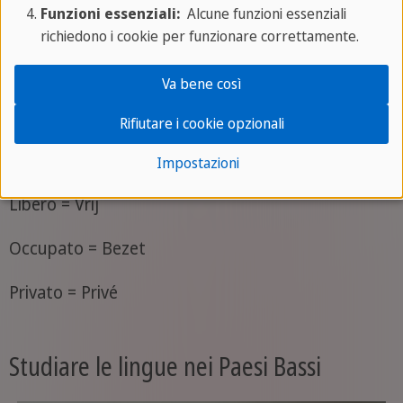
Funzioni essenziali:
Alcune funzioni essenziali
Quanto costa? = Hoeveel kost het?
richiedono i cookie per funzionare correttamente.
Dov'è il bagno? = Pardon, waar is het toilet?
Va bene così
Donne = Dames
Rifiutare i cookie opzionali
Uomini = Heren
Impostazioni
Libero = Vrij
Occupato = Bezet
Privato = Privé
Studiare le lingue nei Paesi Bassi