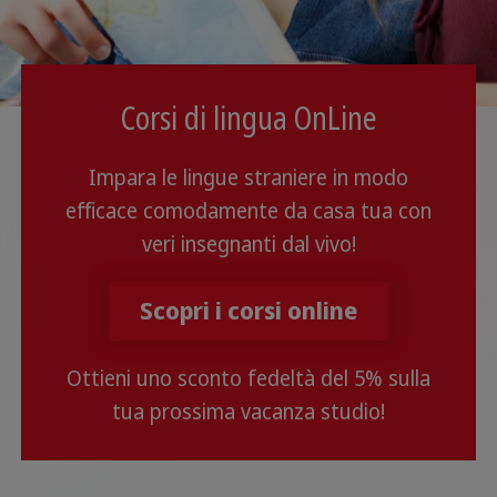
Corsi di lingua OnLine
Impara le lingue straniere in modo
efficace comodamente da casa tua con
veri insegnanti dal vivo!
Scopri i corsi online
Ottieni uno sconto fedeltà del 5% sulla
tua prossima vacanza studio!