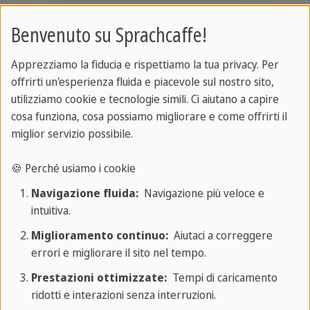
Mi chiamo _ = Mijn naam is _
Benvenuto su Sprachcaffe!
Parli italiano? = Spreekt u Italiaans?
Apprezziamo la fiducia e rispettiamo la tua privacy. Per
offrirti un'esperienza fluida e piacevole sul nostro sito,
Parli inglese? Spreek je Engels?
utilizziamo cookie e tecnologie simili. Ci aiutano a capire
cosa funziona, cosa possiamo migliorare e come offrirti il
Parli olandese? = Spreek je Nederlands?
miglior servizio possibile.
Non parlo olandese = Ik spreek geen Nederlands
🍪 Perché usiamo i cookie
Non parlo olandese molto bene = Ik spreek niet zo
Navigazione fluida:
Navigazione più veloce e
goed Nederlands
intuitiva.
Miglioramento continuo:
Aiutaci a correggere
Non capisco = Ik begrijp het niet
errori e migliorare il sito nel tempo.
Può ripetere per favore? = Zou u dat alstublieft
Prestazioni ottimizzate:
Tempi di caricamento
ridotti e interazioni senza interruzioni.
kunnen herhalen?