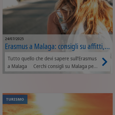
24/07/2025
Erasmus a Malaga: consigli su affitti,
corsi e party
Tutto quello che devi sapere sull’Erasmus
a Malaga Cerchi consigli su Malaga per
l’Erasmus? Allora sei nel posto giusto,
perché oggi parleremo proprio di questo
qui su Sprachcaffe!
TURISMO