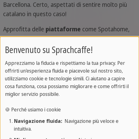
Barcellona. Certo, aspettati di sentire molto più
catalano in questo caso!
Approfitta delle
piattaforme
come Spotahome,
HousingAnywhere o Idealista per facilitare la tua
Benvenuto su Sprachcaffe!
ricerca di alloggi in città, oppure cerca nei
gruppi
Facebook se c'è qualche altro studente Erasmus in
Apprezziamo la fiducia e rispettiamo la tua privacy. Per
cerca di coinquilini con cui condividere stanza o
offrirti un'esperienza fluida e piacevole sul nostro sito,
appartamento. In genere si riesce facilmente a
utilizziamo cookie e tecnologie simili. Ci aiutano a capire
trovare alloggio ancor prima di partire, ma se così
cosa funziona, cosa possiamo migliorare e come offrirti il
non dovesse essere puoi comunque optare per
miglior servizio possibile.
una soluzione temporanea: in questo caso, gli
🍪 Perché usiamo i cookie
ostelli
possono essere una buona opzione, in
Navigazione fluida:
Navigazione più veloce e
termini economici e di tipo di ambiente.
intuitiva.
In linea generale, comunque, assicurati di scegliere