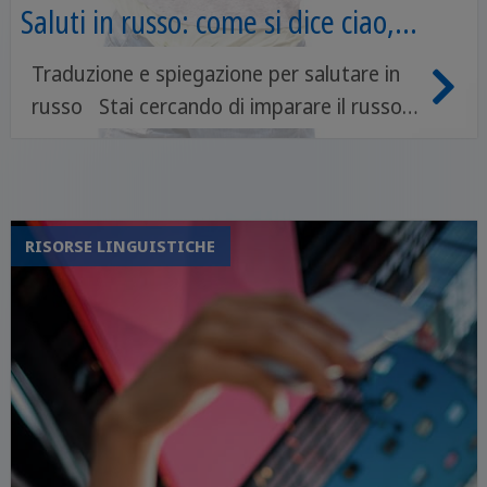
Saluti in russo: come si dice ciao,
buongiorno e arrivederci
Traduzione e spiegazione per salutare in
russo Stai cercando di imparare il russo
per prepararti ai tuoi prossimi viaggi? O
cerchi alcune frasi per salutare in russo e
far sentire più a suo agio nel gruppo quel
tuo nuovo amico russo? Sei finito nel
RISORSE LINGUISTICHE
posto giusto, allora!