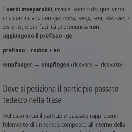
I
verbi inseparabili
, invece, sono tutti quei verbi
che cominciano con
-ge, -miss, -emp, -ent, -be, -ver, -
zer e -er
, e per facilità di pronuncia
non
aggiungono il prefisso -ge.
prefisso
+
radice
+
en
emp
fang
en →
emp
fing
en
(ricevere → ricevuto)
Dove si posiziona il participio passato
tedesco nella frase
Nel caso in cui il participio passato rappresenti
l'elemento di un tempo composto all'interno della