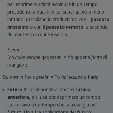
per esprimere azioni avvenute in un tempo
precedente a quello in cui si parla, più o meno
lontano. In italiano lo traduciamo con il
passato
prossimo
o con il
passato remoto
, a seconda
del contesto in cui è inserito.
Esempi
:
Ich
habe gerade
gegessen. =
Ho
appena
finito
di
mangiare.
Du
hast
in Paris
gelebt
. = Tu
hai vissuto
a Parigi.
Futuro 2
: corrisponde al nostro
futuro
anteriore
, e si usa per esprimere un tempo
successivo a un tempo che si trova già nel
futuro. Un altra applicazione del futuro