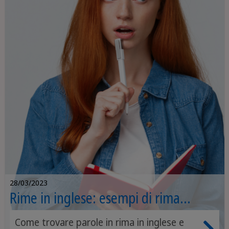
preposizioni di tempo in inglese. A volte si
abbinano agli avverbi di tempo, che puoi
studiare e approfondire qui su
Sprachcaffe grazie ai nostri corsi di lingua
online; in altri casi, invece, le preposizioni
vengono utilizzate da sole.
28/03/2023
Rime in inglese: esempi di rima
baciata e rimario
Come trovare parole in rima in inglese e