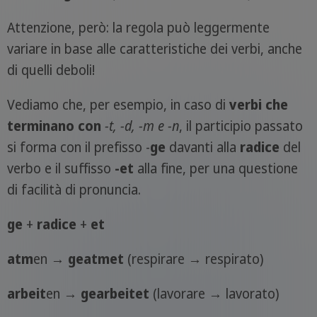
Attenzione, però: la regola può leggermente
variare in base alle caratteristiche dei verbi, anche
di quelli deboli!
Vediamo che, per esempio, in caso di
verbi che
terminano con
-t, -d, -m e -n
, il participio passato
si forma con il prefisso -
ge
davanti alla
radice
del
verbo e il suffisso
-et
alla fine, per una questione
di facilità di pronuncia.
ge
+
radice
+
et
atm
en →
ge
atm
et
(respirare → respirato)
arbeit
en →
ge
arbeit
et
(lavorare → lavorato)