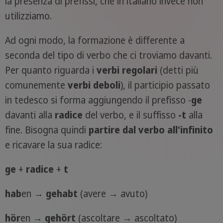
la presenza di prefissi, che in italiano invece non
utilizziamo.
Ad ogni modo, la formazione è differente a
seconda del tipo di verbo che ci troviamo davanti.
Per quanto riguarda i
verbi regolari
(detti più
comunemente
verbi deboli
), il participio passato
in tedesco si forma aggiungendo il prefisso -
ge
davanti alla
radice
del verbo, e il suffisso
-t
alla
fine. Bisogna quindi
partire dal verbo all'infinito
e ricavare la sua radice:
ge
+
radice
+
t
hab
en →
ge
hab
t
(avere → avuto)
h
ö
r
en →
ge
h
ö
r
t
(ascoltare → ascoltato)