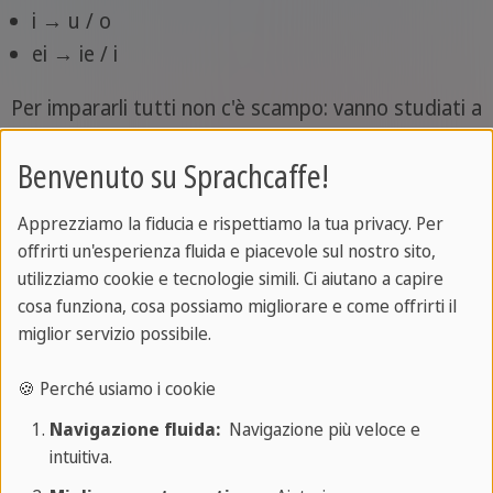
i → u / o
ei → ie / i
Per impararli tutti non c'è scampo: vanno studiati a
memoria i paradigmi! Ma vediamo qualche
Benvenuto su Sprachcaffe!
esempio, giusto per capire come funziona la
formazione del participio dei verbi forti:
Apprezziamo la fiducia e rispettiamo la tua privacy. Per
offrirti un'esperienza fluida e piacevole sul nostro sito,
bef
e
hln → bef
o
hlen (ordinare → ordinato)
utilizziamo cookie e tecnologie simili. Ci aiutano a capire
cosa funziona, cosa possiamo migliorare e come offrirti il
b
i
tten → geb
e
ten (pregare → pregato)
miglior servizio possibile.
br
e
chen → gebr
a
nnt (rompere → rotto)
🍪 Perché usiamo i cookie
essen → gegessen (mangiare → mangiato)
Navigazione fluida:
Navigazione più veloce e
intuitiva.
verli
e
ren → verl
o
ren (perdere → perso)