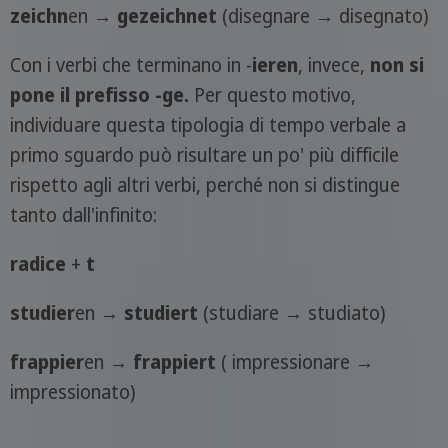
zeichn
en →
ge
zeichn
et
(disegnare → disegnato)
Con i verbi che terminano in -
ieren
, invece,
non si
pone il prefisso -ge.
Per questo motivo,
individuare questa tipologia di tempo verbale a
primo sguardo può risultare un po' più difficile
rispetto agli altri verbi, perché non si distingue
tanto dall'infinito:
radice
+
t
studier
en →
studier
t
(studiare → studiato)
frappier
en →
frappier
t
( impressionare →
impressionato)