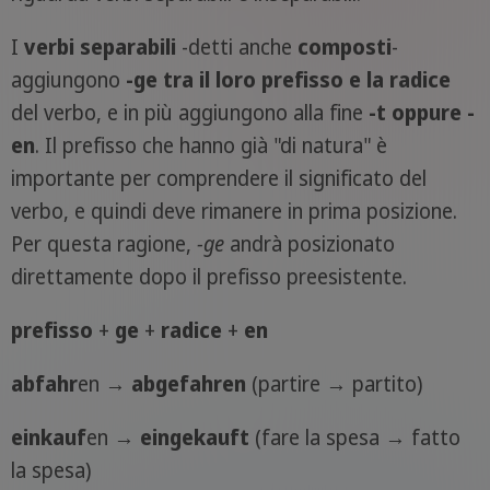
I
verbi separabili
-detti anche
composti
-
aggiungono
-ge tra il loro prefisso e la radice
del verbo, e in più aggiungono alla fine
-t oppure -
en
. Il prefisso che hanno già "di natura" è
importante per comprendere il significato del
verbo, e quindi deve rimanere in prima posizione.
Per questa ragione,
-ge
andrà posizionato
direttamente dopo il prefisso preesistente.
prefisso
+
ge
+
radice
+
en
ab
fahr
en →
ab
ge
fahr
en
(partire → partito)
ein
kauf
en →
ein
ge
kauf
t
(fare la spesa → fatto
la spesa)