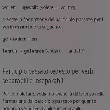
wollen →
ge
woll
t
(volere → voluto)
Mentre la formazione del participio passato per i
verbi di moto
è la seguente:
ge
+
radice
+
en
fahr
en →
ge
fahr
en
(andare → andato)
Participio passato tedesco per verbi
separabili e inseparabili
Per completare, vediamo anche la differenza nella
formazione del participio passato per quanto
riguarda verbi separabili e inseparabili.