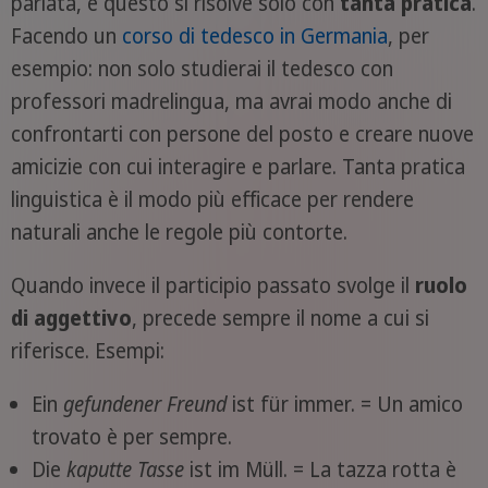
parlata, e questo si risolve solo con
tanta pratica
.
Facendo un
corso di tedesco in Germania
, per
esempio: non solo studierai il tedesco con
professori madrelingua, ma avrai modo anche di
confrontarti con persone del posto e creare nuove
amicizie con cui interagire e parlare. Tanta pratica
linguistica è il modo più efficace per rendere
naturali anche le regole più contorte.
Quando invece il participio passato svolge il
ruolo
di aggettivo
, precede sempre il nome a cui si
riferisce. Esempi:
Ein
gefundener
Freund
ist für immer. = Un amico
trovato è per sempre.
Die
kaputte
Tasse
ist im Müll. = La tazza rotta è