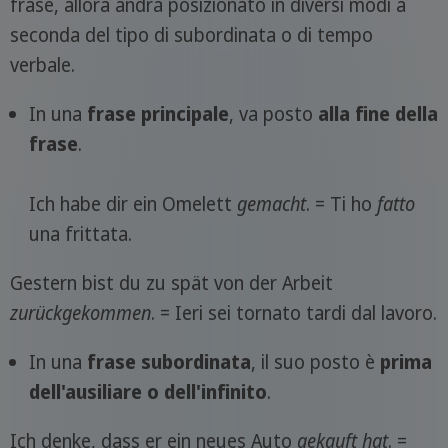
frase, allora andrà posizionato in diversi modi a
seconda del tipo di subordinata o di tempo
verbale.
In una
frase principale
, va posto
alla fine della
frase
.
Ich habe dir ein Omelett
gemacht
. = Ti ho
fatto
una frittata.
Gestern bist du zu spät von der Arbeit
zurückgekommen
. = Ieri sei tornato tardi dal lavoro.
In una
frase subordinata
, il suo posto è
prima
dell'ausiliare o dell'infinito
.
Ich denke, dass er ein neues Auto
gekauft
hat
. =