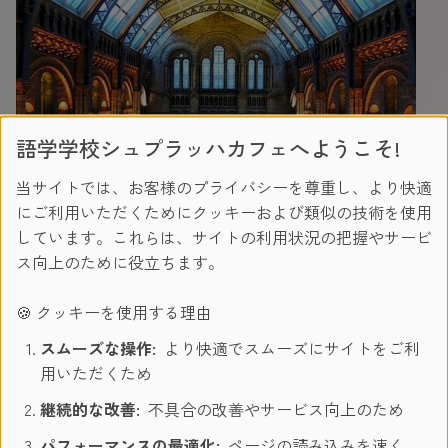
語学学校シュプラッハカフェへようこそ!
当サイトでは、お客様のプライバシーを尊重し、より快適
にご利用いただくためにクッキーおよび類似の技術を使用
しています。これらは、サイトの利用状況の把握やサービ
ス向上のために役立ちます。
「くまのパディントン」がどこで拾われたのか、またシェイ
クスピアがどうやってインスピレーションを得ていたのか、
🍪 クッキーを使用する理由
気になりませんか？このグループに集まる人たちは、イギリ
ス文化、文学への知識をもっと深めよう！という情熱的な人
スムーズな操作:
より快適でスムーズにサイトをご利
たちです。ディスカバリーウォーク、美術館、アートギャラ
用いただくため
リー、オペラ、舞台、文化理解を深める日帰り旅行から気軽
継続的な改善:
不具合の改善やサービス向上のため
に参加できるカフェでのコーヒーミーティングまで、様々は
イベントが毎月企画されています。
パフォーマンスの最適化:
ページの読み込みを速く