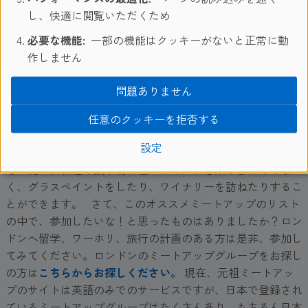
し、快適に閲覧いただくため
ワインや料理の知識を深めたいなら- Tastour -
必要な機能:
一部の機能はクッキーがないと正常に動
作しません
パーティーなどで知り合った人がワインに詳しかったり、外
国のエキゾチックな料理についての話をしているのを見て、
問題ありません
かっこいいなぁ、こんな風になりたいなぁ、なんて憧れを抱
いたことはありませんか？しかしどこから初めていいかわか
任意のクッキーを拒否する
らず、なかなか難しいものです。そんな方はこのグループに
設定
参加することで、そういった憧れを持つ人たちに囲まれなが
ら一緒に、料理や飲み物の低スティングを楽しむだけでな
く、グラスペイントをしたり、ワイナリーを訪ねたりするこ
とができます。 さて、このオススメミートアップのリスト
の中で、参加したいな！と思ったものはありましたか？ロン
ドンへ留学、ワーホリ、旅行の計画のある方は是非、参加し
てみてください。ロンドンのミートアップグループをお探し
の方は
こちらからお探しください。
現在、元祖ミートアッ
プのサイトは英語のみでのサービスですが、日本で登録され
ているミートアップグループはたくさんあり、もちろん日本