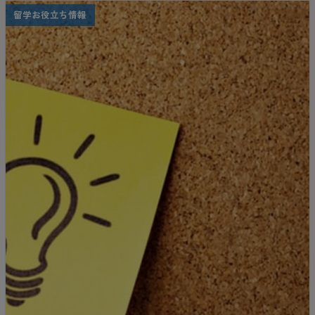
ますよね。 でも大丈夫。旅行は沢山の時間とお金と
留学お役立ち情報
体力を使いますが、インターネットを覗けば無料で
沢山の写真や情報が！ そこで今回はステイホームで
旅行気分を味わえるインスタグラムアカウント10選
を紹介したいと思います！是非お気に入りのアカウ
ントを見つけて旅行気分を味わいつつ、コロナ収束
後の旅行計画に役立ててください！