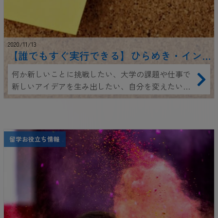
2020/11/13
【誰でもすぐ実行できる】ひらめき・イン
スピレーションを得る方法
何か新しいことに挑戦したい、大学の課題や仕事で
新しいアイデアを生み出したい、自分を変えたいな
ど…こんな場面では、ひらめき力やインスピレーシ
ョンを得る感性が試されます。 今までの歴史上で新
しい発明をしたり革命を起こした人は、生まれなが
らにこのひらめき力や感性があなたよりずば抜けて
留学お役立ち情報
高い、というわけではありません。 ひらめきやイン
スピレーションを得るのに役立つ方法があるので
す。 それらを実行して、あなたもひらめき・インス
ピレーションの感性を高めて、新しいことやアイデ
アに挑戦してみませんか？ ここでは誰でもすぐに実
行できる、それらのひらめき・インスピレーション