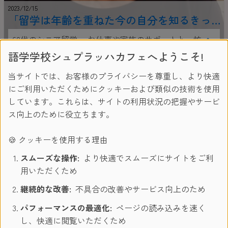
2023/12/15
「留学は年齢を重ねた今の自分を知るきっ
かけに」友達と一緒にシニア留学をした
60代のシニア留学。 お仕事や家族のサポートと、忙
Mayumiさんの留学体験談
しい日々を過ごされて来たMayumiさん。色々な事が
語学学校シュプラッハカフェへようこそ!
落ち着いた今、自分へのご褒美として、英会話教室
当サイトでは、お客様のプライバシーを尊重し、より快適
で知り合ったご友人とマルタ留学をされています。
にご利用いただくためにクッキーおよび類似の技術を使用
留学への思い、困ったこと、良かったこと、シニア
しています。これらは、サイトの利用状況の把握やサービ
留学のあれこれを聞きました。
シニア留学
ス向上のために役立ちます。
🍪 クッキーを使用する理由
スムーズな操作:
より快適でスムーズにサイトをご利
用いただくため
継続的な改善:
不具合の改善やサービス向上のため
パフォーマンスの最適化:
ページの読み込みを速く
し、快適に閲覧いただくため