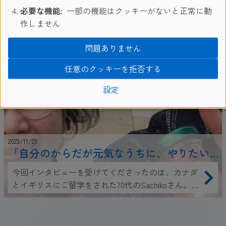
必要な機能:
一部の機能はクッキーがないと正常に動
作しません
問題ありません
任意のクッキーを拒否する
設定
2023/11/23
「自分のからだが元気なうちに、やりたい
ことをやる」シニア留学をしたSachikoさん
今回インタビューを受けてくださったのは、カナダ
の留学体験談
とイギリスにご留学をされた70代のSachikoさん。自
分の進む道は自分で選んで決めて、間違いを恐れず
に、どんどんチャレンジされているお姿がとてもか
っこいいです。