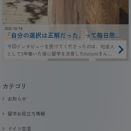
2023/10/18
「自分の選択は正解だった、って毎日思
う」社会人留学をしたKotomiさんの留学体
今回インタビューを受けてくださったのは、社会人
験談
として5年働いた後に留学を決意したKotomiさん。
仕事を辞めて語学留学って、とても勇気のいること
ですが、留学をして気づいたこと、大変だったこ
と、社会人留学ならではのお話を伺いました
カテゴリ
お知らせ
留学お役立ち情報
ドイツ生活