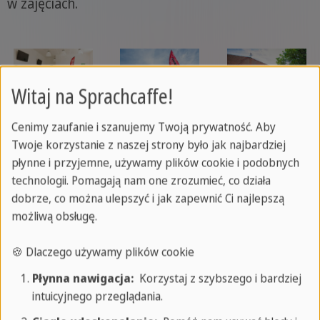
w zajęciach.
Witaj na Sprachcaffe!
Cenimy zaufanie i szanujemy Twoją prywatność. Aby
Twoje korzystanie z naszej strony było jak najbardziej
płynne i przyjemne, używamy plików cookie i podobnych
technologii. Pomagają nam one zrozumieć, co działa
Nasze zajęcia dodatkowe w Londynie
dobrze, co można ulepszyć i jak zapewnić Ci najlepszą
Północnym
możliwą obsługę.
🍪 Dlaczego używamy plików cookie
Nasze London Pólnocny College oferuje wyjątkową
korzyść, że większość aktywności rekreacyjnych
Płynna nawigacja:
Korzystaj z szybszego i bardziej
intuicyjnego przeglądania.
może odbywać się bezpośrednio na terenie