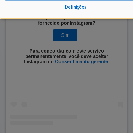
Definições
Você deseja carregar conteúdo externo
fornecido por
Instagram
?
Sim
Para concordar com este serviço
permanentemente, você deve aceitar
Instagram
no
Consentimento gerente
.