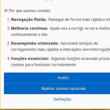
experiências inesquecíveis esperam por você.
🍪 Por que usamos cookies
Navegação fluida:
Navegue de forma mais rápida e intu
Dia 1: Bem-vindo à Irlanda!
Melhoria contínua:
Ajude-nos a corrigir erros e melho
continuamente o site.
Desempenho otimizado:
Aproveite tempos de
carregamento mais rápidos e interações sem interrupçõe
Funções essenciais:
Algumas funções essenciais preci
cookies para funcionar corretamente.
Aceito.
Rejeitar cookies opcionais
Definições