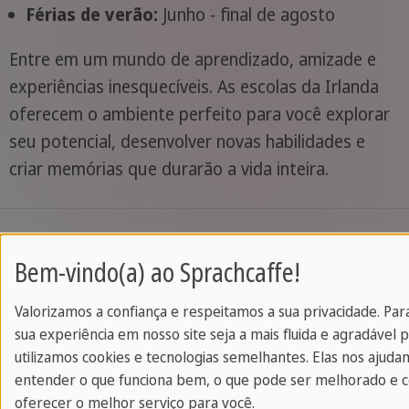
Férias de verão:
Junho - final de agosto
Entre em um mundo de aprendizado, amizade e
experiências inesquecíveis. As escolas da Irlanda
oferecem o ambiente perfeito para você explorar
seu potencial, desenvolver novas habilidades e
criar memórias que durarão a vida inteira.
Bem-vindo(a) ao Sprachcaffe!
Destaque: Experiência em Dublin
Valorizamos a confiança e respeitamos a sua privacidade. Par
sua experiência em nosso site seja a mais fluida e agradável p
utilizamos cookies e tecnologias semelhantes. Elas nos ajuda
Comece sua aventura com uma parada de três
entender o que funciona bem, o que pode ser melhorado e
oferecer o melhor serviço para você.
dias em Dublin, onde história, cultura e