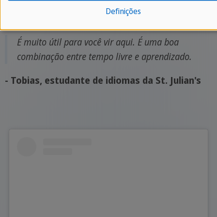
A privacidade é importante para nós. Somente quando clica, o
Definições
vídeo é carregado e reproduzido pelo fornecedor terceirizado.
É muito útil para você vir aqui. É uma boa
combinação entre tempo livre e aprendizado.
- Tobias, estudante de idiomas da St. Julian's