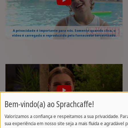
A privacidade é importante para nós. Somente quando clica, o
vídeo é carregado e reproduzido pelo fornecedor terceirizado.
Bem-vindo(a) ao Sprachcaffe!
Valorizamos a confiança e respeitamos a sua privacidade. Par
A privacidade é importante para nós. Somente quando clica, o
sua experiência em nosso site seja a mais fluida e agradável p
vídeo é carregado e reproduzido pelo fornecedor terceirizado.