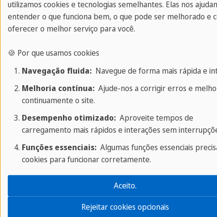
utilizamos cookies e tecnologias semelhantes. Elas nos ajuda
entender o que funciona bem, o que pode ser melhorado e
Os professores são muito legais e divertidos e
oferecer o melhor serviço para você.
sempre tentam fazer com que a aula seja boa e
interessante para nós. É muito legal.
🍪 Por que usamos cookies
Navegação fluida:
Navegue de forma mais rápida e intu
- Elina, Participante da Viagem de Idioma a
Melhoria contínua:
Ajude-nos a corrigir erros e melho
Malta
continuamente o site.
Desempenho otimizado:
Aproveite tempos de
carregamento mais rápidos e interações sem interrupçõe
Funções essenciais:
Algumas funções essenciais preci
cookies para funcionar corretamente.
Aceito.
Rejeitar cookies opcionais