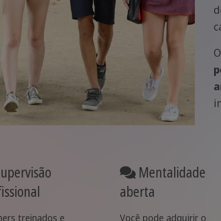
d
c
O
p
a
i
upervisão
Mentalidade
issional
aberta
ers treinados e
Você pode adquirir o