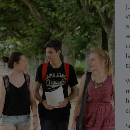
j
v
a
a
c
l
t
V
m
h
c
S