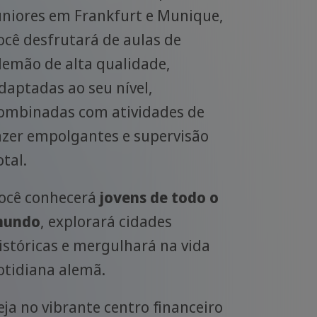
uniores em Frankfurt e Munique,
ocê desfrutará de aulas de
lemão de alta qualidade,
daptadas ao seu nível,
ombinadas com atividades de
azer empolgantes e supervisão
otal.
ocê conhecerá
jovens de todo o
undo
, explorará cidades
istóricas e mergulhará na vida
otidiana alemã.
eja no vibrante centro financeiro