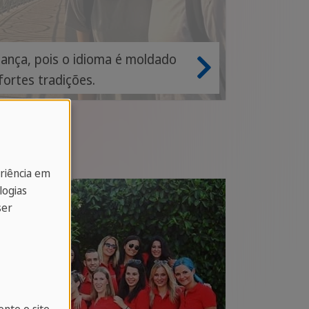
ança, pois o idioma é moldado
 fortes tradições.
eriência em
logias
ser