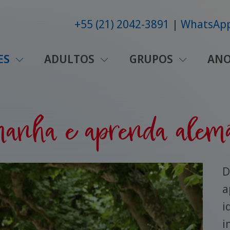
+55 (21) 2042-3891
WhatsAp
ES
ADULTOS
GRUPOS
ANO
anha e aprenda alem
D
a
i
i