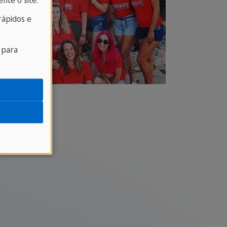
nte o site.
ápidos e
 para