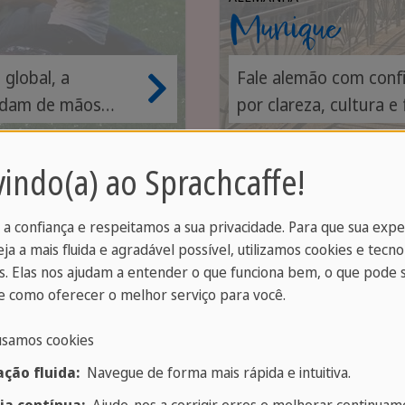
Munique
global, a
Fale alemão com confi
andam de mãos
por clareza, cultura e
indo(a) ao Sprachcaffe!
 a confiança e respeitamos a sua privacidade. Para que sua exp
eja a mais fluida e agradável possível, utilizamos cookies e tecno
. Elas nos ajudam a entender o que funciona bem, o que pode 
da SPRACHCAFFE, você
 como oferecer o melhor serviço para você.
acompanham os alunos
de contato confiáveis
usamos cookies
is. Antes da partida,
ção fluida:
Navegue de forma mais rápida e intuitiva.
ortantes sobre a viagem