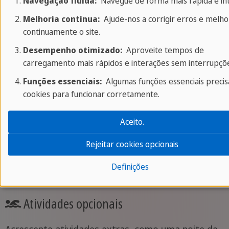
Navegação fluida:
Navegue de forma mais rápida e intu
Melhoria contínua:
Ajude-nos a corrigir erros e melho
Desde festas de boas-vindas, noite de cinema,
continuamente o site.
quiz da Nice e concurso de fotos, todos os dias
Desempenho otimizado:
Aproveite tempos de
são repletos de emoção!
carregamento mais rápidos e interações sem interrupçõe
Funções essenciais:
Algumas funções essenciais preci
cookies para funcionar corretamente.
Atividades e excursões incluídas
Aceito.
Durante sua viagem a Nice, há algo para todos,
desde vôlei de praia até uma festa de boas-vindas
Rejeitar cookies opcionais
e muito mais.
Definições
Atividades opcionais