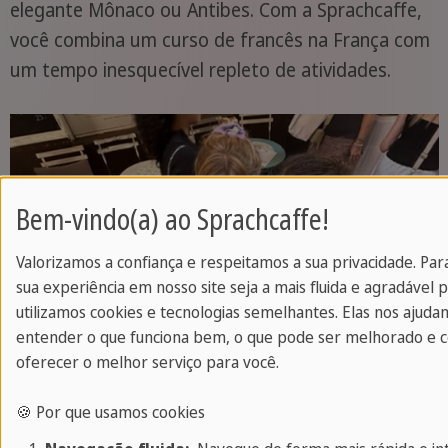
elegante Mônaco ou Antibes. Com a Sprachcaffe,
você combina um curso de francês na França com
um tempo inesquecível repleto de atividades.
Bem-vindo(a) ao Sprachcaffe!
Valorizamos a confiança e respeitamos a sua privacidade. Par
sua experiência em nosso site seja a mais fluida e agradável p
utilizamos cookies e tecnologias semelhantes. Elas nos ajuda
entender o que funciona bem, o que pode ser melhorado e
oferecer o melhor serviço para você.
🍪 Por que usamos cookies
Atividades na escola