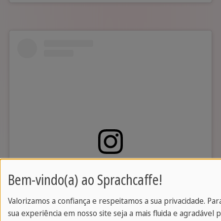
Bem-vindo(a) ao Sprachcaffe!
Você deseja carregar conteúdo externo
fornecido por
Instagram
?
Valorizamos a confiança e respeitamos a sua privacidade. Par
Sim
sua experiência em nosso site seja a mais fluida e agradável p