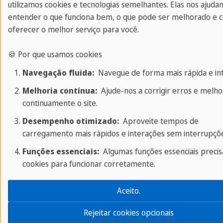
utilizamos cookies e tecnologias semelhantes. Elas nos ajuda
Para concordar com este serviço
entender o que funciona bem, o que pode ser melhorado e
permanentemente, você deve aceitar
oferecer o melhor serviço para você.
Instagram
no
Consentimento gerente
.
🍪 Por que usamos cookies
Navegação fluida:
Navegue de forma mais rápida e intu
Melhoria contínua:
Ajude-nos a corrigir erros e melho
continuamente o site.
Desempenho otimizado:
Aproveite tempos de
carregamento mais rápidos e interações sem interrupçõe
Funções essenciais:
Algumas funções essenciais preci
cookies para funcionar corretamente.
Aceito.
Rejeitar cookies opcionais