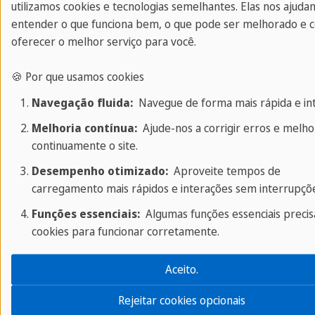
utilizamos cookies e tecnologias semelhantes. Elas nos ajuda
Localizado no centro de Playa del Carmen, a
entender o que funciona bem, o que pode ser melhorado e
apenas alguns minutos a pé da praia!
oferecer o melhor serviço para você.
🍪 Por que usamos cookies
Wi-Fi
Navegação fluida:
Navegue de forma mais rápida e intu
Você tem Wi-Fi gratuito em toda a
Melhoria contínua:
Ajude-nos a corrigir erros e melho
residência.
continuamente o site.
Desempenho otimizado:
Aproveite tempos de
carregamento mais rápidos e interações sem interrupçõe
Pensão completa
Funções essenciais:
Algumas funções essenciais preci
cookies para funcionar corretamente.
O café da manhã e o jantar são servidos no
restaurante da residência. O almoço é
Aceito.
fornecido como uma marmita. Observe que
os lanches não estão incluídos.
Rejeitar cookies opcionais