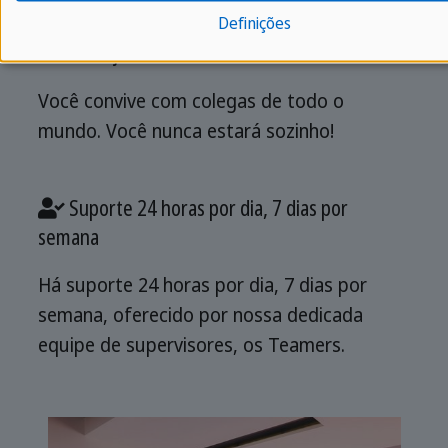
Definições
Viver juntos
Você convive com colegas de todo o
mundo. Você nunca estará sozinho!
Suporte 24 horas por dia, 7 dias por
semana
Há suporte 24 horas por dia, 7 dias por
semana, oferecido por nossa dedicada
equipe de supervisores, os Teamers.