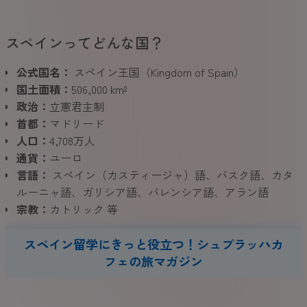
スペインってどんな国？
公式国名：
スペイン王国（Kingdom of Spain）
国土面積：
506,000 km²
政治：
立憲君主制
首都：
マドリード
人口：
4,708万人
通貨：
ユーロ
言語：
スペイン（カスティージャ）語、バスク語、カタ
ルーニャ語、ガリシア語、バレンシア語、アラン語
宗教：
カトリック 等
スペイン留学にきっと役立つ！シュプラッハカ
フェの旅マガジン