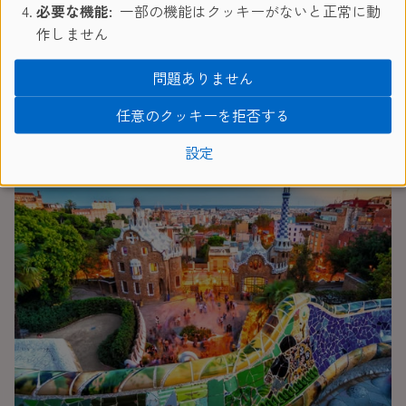
必要な機能:
一部の機能はクッキーがないと正常に動
スペイン留学体験談
作しません
ご卒業生の声
問題ありません
任意のクッキーを拒否する
設定