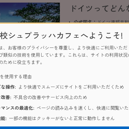
ドイツってどん
公式国名：
ドイツ連邦共和国（ B
国土面積：
357,000km²
校シュプラッハカフェへようこそ!
政治：
連邦共和制
首都：
ベルリン
は、お客様のプライバシーを尊重し、より快適にご利用いただ
人口：
8,319万人
び類似の技術を使用しています。これらは、サイトの利用状況
通貨：
ユーロ
のために役立ちます。
言語：
ドイツ語
宗教：
カトリック・プロテ
ーを使用する理由
ドイツ留学にきっと役
な操作:
より快適でスムーズにサイトをご利用いただくため
改善:
不具合の改善やサービス向上のため
マンスの最適化:
ページの読み込みを速くし、快適に閲覧いた
能:
一部の機能はクッキーがないと正常に動作しません