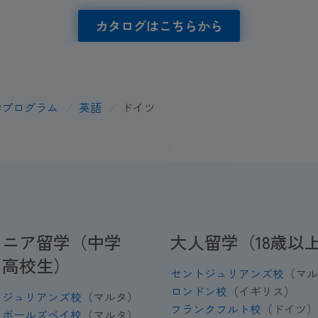
カタログはこちらから
学プログラム
/
英語
/
ドイツ
ュニア留学（中学
大人留学（18歳以
・高校生）
セントジュリアンズ校
（マル
ロンドン校
（イギリス）
トジュリアンズ校
（マルタ）
フランクフルト校
（ドイツ）
トポールズベイ校
（マルタ）