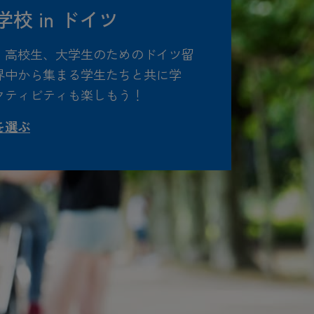
校 in ドイツ
、高校生、大学生のためのドイツ留
界中から集まる学生たちと共に学
クティビティも楽しもう！
を選ぶ