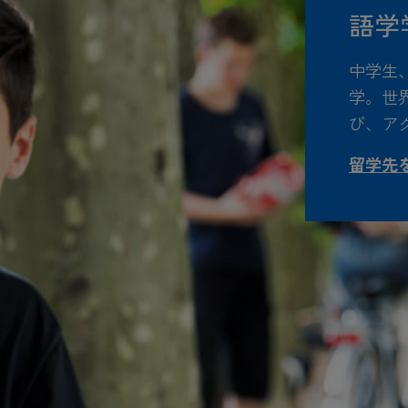
語学学
中学生
学。世
び、ア
留学先