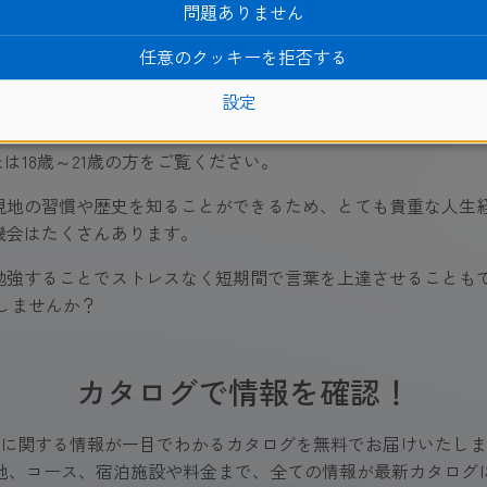
ログラムは効果的？
問題ありません
任意のクッキーを拒否する
つけながら、同年代の友達と楽しい時間を過ごせます。
設定
、食事など、留学に必要なサービスがパックになっているので
は18歳～21歳の方をご覧ください。
現地の習慣や歴史を知ることができるため、とても貴重な人生
機会はたくさんあります。
勉強することでストレスなく短期間で言葉を上達させることもで
しませんか？
カタログで情報を確認！
に関する情報が一目でわかるカタログを無料でお届けいたしま
地、コース、宿泊施設や料金まで、全ての情報が最新カタログ