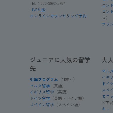
TEL：080-9992-5787
ロン
LINE相談
ロン
オンラインカウンセリング予約
ス）
フラ
ジュニアに人気の留学
大
先
マル
イギ
引率プログラム
（11歳～）
ドイ
マルタ留学
（英語）
スペ
イギリス留学
（英語）
モロ
ドイツ留学
（英語・ドイツ語）
ビア
スペイン留学
（スペイン語）
キュ