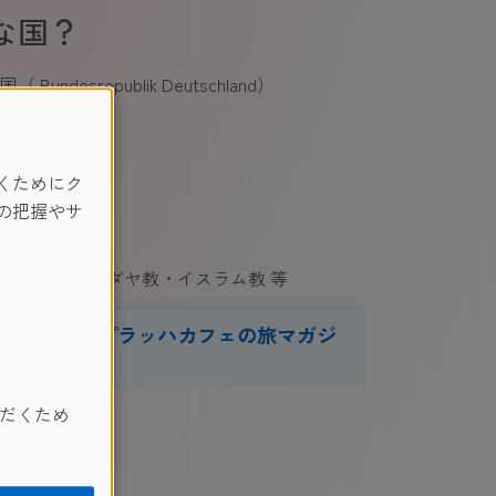
な国？
undesrepublik Deutschland）
くためにク
の把握やサ
スタント・ユダヤ教・イスラム教 等
立つ！シュプラッハカフェの旅マガジ
ン
だくため