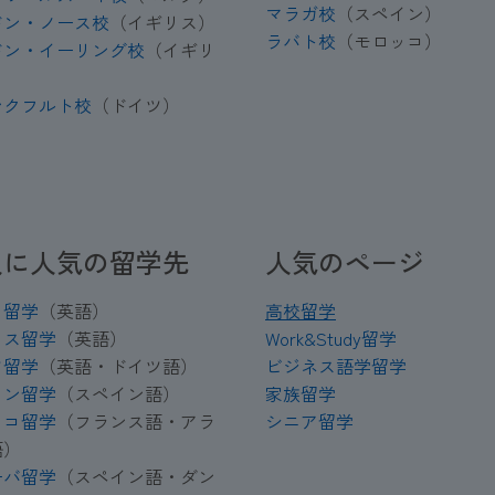
マラガ校
（スペイン）
ドン・ノース校
（イギリス）
ラバト校
（モロッコ）
ドン・イーリング校
（イギリ
ンクフルト校
（ドイツ）
人に人気の留学先
人気のページ
タ留学
（英語）
高校留学
リス留学
（英語）
Work&Study留学
ツ留学
（英語・ドイツ語）
ビジネス語学留学
イン留学
（スペイン語）
家族留学
ッコ留学
（フランス語・アラ
シニア留学
語）
ーバ留学
（スペイン語・ダン