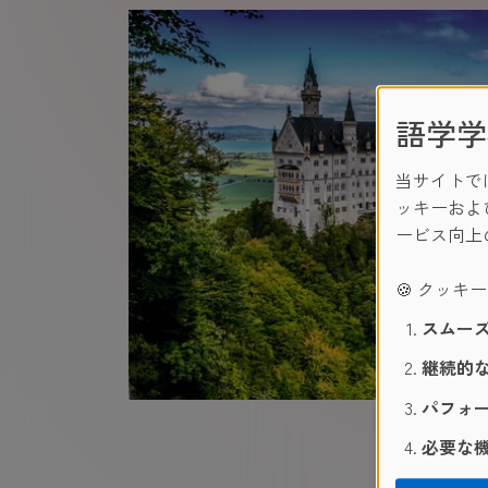
語学学
当サイトで
ッキーおよ
ービス向上
🍪 クッキ
スムーズ
継続的な
パフォー
必要な機