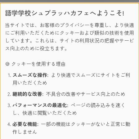
変換プラグ（BFタイプ）：家電量販店やネットで200〜
語学学校シュプラッハカフェへようこそ!
500円で購入できます。
マルチ変換プラグ：1つあれば複数のプラグに変換できる
当サイトでは、お客様のプライバシーを尊重し、より快適
ので、留学中にヨーロッパ旅行を計画している方には特に
にご利用いただくためにクッキーおよび類似の技術を使用
おすすめ！（約2,000円）
しています。これらは、サイトの利用状況の把握やサービ
ス向上のために役立ちます。
4. 電圧は日本と違う？変圧器は必要？
🍪 クッキーを使用する理由
スムーズな操作:
より快適でスムーズにサイトをご利
日本：100V
用いただくため
マルタ：230V
継続的な改善:
不具合の改善やサービス向上のため
海外対応でない電化製品は変圧器が必要です！
パフォーマンスの最適化:
ページの読み込みを速く
「日本でいつも使っているドライヤーを持ってきたら故障し
し、快適に閲覧いただくため
ちゃった！」なんて話もよく聞きます。
必要な機能:
一部の機能はクッキーがないと正常に動
留学に持ってくる電化製品は、対応電圧も忘れずに確認して
作しません
おきましょう。※電圧は本体や充電アダプタなどに書いてあ