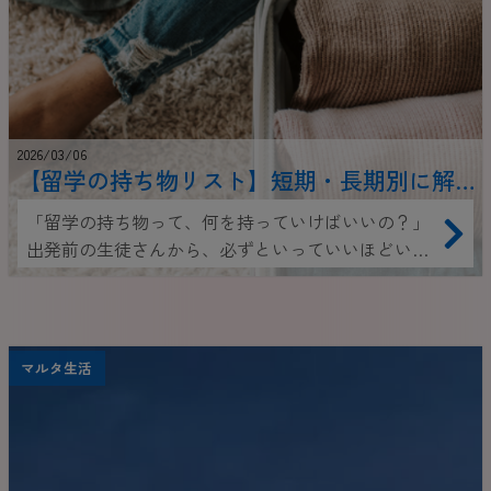
2026/03/06
【留学の持ち物リスト】短期・長期別に解
説｜本当に必要なもの＆現地調達できるも
「留学の持ち物って、何を持っていけばいいの？」
の
出発前の生徒さんから、必ずといっていいほどいた
だく質問です。 実は、短期留学と長期留学では、持
ち物の考え方が大きく変わります。 【留学持ち物リ
スト】【現地で購入できるもの 】【実体験からわか
った「持っていくと安心なもの」】をまとめまし
マルタ生活
た。 これから留学を控えている皆さんの、出発前の
不安を少しでも減らせたら嬉しいです！