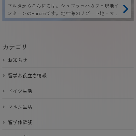
授業内容・先生・教科書を徹底紹介！
マルタからこんにちは。シュプラッハカフェ現地イ
ンターンのHarumiです。地中海のリゾート地・マル
タは、青い海と温暖な気候を楽しみながらしっかり
英語を学べる人気の留学先。「授業の雰囲気ってど
んな感じ？」「先生はどんな人？」「教科書は難し
いの？」と気になる方も多いのではないでしょう
カテゴリ
か？実際に授業を受けている私が現地からリアルに
レポートします！マルタ留学を検討している方は必
お知らせ
見です！
留学お役立ち情報
ドイツ生活
マルタ生活
留学体験談