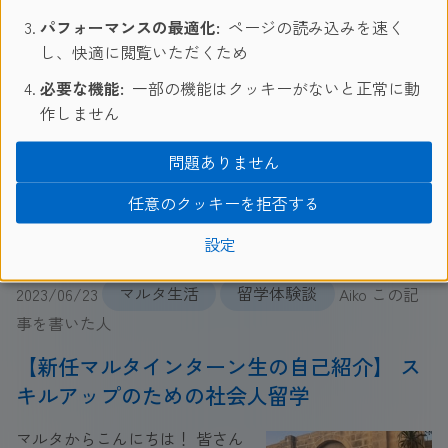
ア留学プログラムの学校アクテ
パフォーマンスの最適化:
ページの読み込みを速く
ィビティに潜入捜査をしてきま
し、快適に閲覧いただくため
した！！！ 実体験に基づいて、
必要な機能:
一部の機能はクッキーがないと正常に動
楽しく安全にツアーを満喫でき
作しません
るヒントをたくさん掲載しています。 この夏にマルタ校
に留学予定の生徒さんの事前準備の参考になれば幸いで
問題ありません
す。
続き
任意のクッキーを拒否する
設定
2023/06/23
マルタ生活
留学体験談
Aiko この記
事を書いた人
【新任マルタインターン生の自己紹介】 ス
キルアップのための社会人留学
マルタからこんにちは！ 皆さん