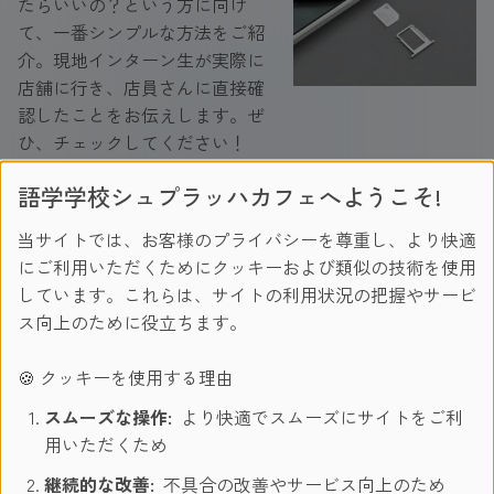
たらいいの？という方に向け
て、一番シンプルな方法をご紹
介。現地インターン生が実際に
店舗に行き、店員さんに直接確
認したことをお伝えします。ぜ
ひ、チェックしてください！
続き
語学学校シュプラッハカフェへようこそ!
当サイトでは、お客様のプライバシーを尊重し、より快適
にご利用いただくためにクッキーおよび類似の技術を使用
2023/07/14
マルタ生活
留学体験談
Alice この記
しています。これらは、サイトの利用状況の把握やサービ
事を書いた人
ス向上のために役立ちます。
【マルタ現地インターン生お墨付きのアク
🍪 クッキーを使用する理由
ティビティ】エメラルドグリーンの海が光
るコミノ島ツアー
スムーズな操作:
より快適でスムーズにサイトをご利
用いただくため
今回はインターン生の私が、中
継続的な改善:
不具合の改善やサービス向上のため
学生・高校生が参加するジュニ