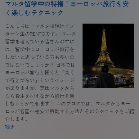
マルタ留学中の特権！ヨーロッパ旅行を安
く楽しむテクニック
こんにちは！マルタ校現地イン
ターン生のRENTOです。 マルタ
留学を考えている皆さんの中に
は、留学中にヨーロッパ旅行を
したいと思っている方も多いの
ではないでしょうか？ 日本では
ヨーロッパ旅行と聞くと「高く
て行きづらい」というイメージ
がありますが、実はマルタから
なら費用を抑えながら旅行を楽
しむことができます！ このブログでは、マルタからヨー
ロッパ各国へ格安で移動する方法とそのテクニックをご紹
介します。
続き