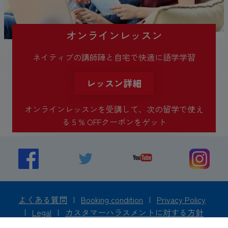
オンラインレッスン
ネイティブの講師陣と自宅で快適に語学学習
レッスン詳細
オンラインレッスンを受講して、次の留学で使え
る 5 % OFFクーポンをゲット
よくある質問
|
Booking condition
|
Privacy Policy
|
Legal
|
カスタマーハラスメントに対する方針