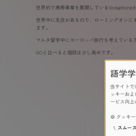
世界的で携帯事業を展開しているVodaphon
世界中に支店があるので、ローミングオンに
ます。
マルタ留学中にヨーロッパ旅行を考えている
GOと比べると値段は少し高めです。
語学学
当サイトで
ッキーおよ
ービス向上
🍪 クッキ
スムーズ