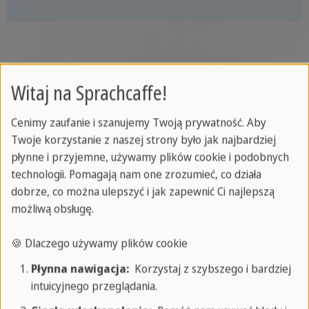
Witaj na Sprachcaffe!
Cenimy zaufanie i szanujemy Twoją prywatność. Aby
Twoje korzystanie z naszej strony było jak najbardziej
płynne i przyjemne, używamy plików cookie i podobnych
Aktywności podczas Twojej podróży
technologii. Pomagają nam one zrozumieć, co działa
dobrze, co można ulepszyć i jak zapewnić Ci najlepszą
językowej do Monachium
możliwą obsługę.
Przygotuj się na prawdziwą przygodę w
🍪 Dlaczego używamy plików cookie
niemieckim stylu w Monachium! Zaledwie kilka
Płynna nawigacja:
Korzystaj z szybszego i bardziej
minut od naszej szkoły językowej znajduje się
intuicyjnego przeglądania.
Englischer Garten, jeden z największych parków