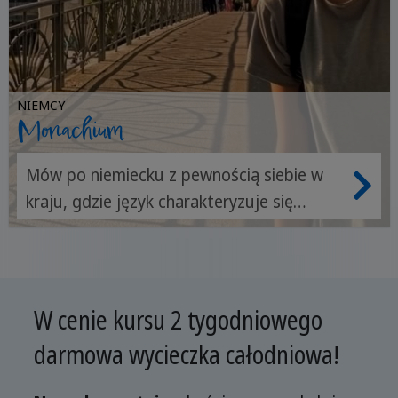
NIEMCY
Monachium
Mów po niemiecku z pewnością siebie w
kraju, gdzie język charakteryzuje się
klarownością, kulturą i silnymi tradycjami.
W cenie kursu 2 tygodniowego
darmowa wycieczka całodniowa!