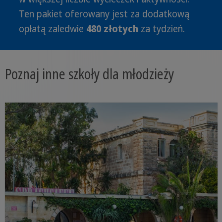
Ten pakiet oferowany jest za dodatkową
opłatą zaledwie
480 złotych
za tydzień.
Poznaj inne szkoły dla młodzieży