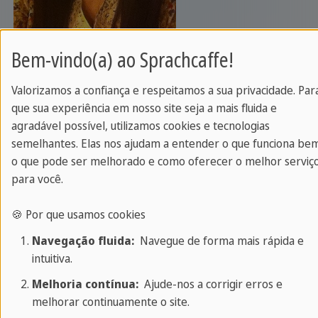
Meu nome é Ga Young Kim e eu estudo na
Bem-vindo(a) ao Sprachcaffe!
Sprachcaffe Málaga Plus. Eu estudei espanhol por
3 meses e estarei aprendendo por mais 7 meses.
Valorizamos a confiança e respeitamos a sua privacidade. Par
que sua experiência em nosso site seja a mais fluida e
Eu acho que a Málaga tem professores com mais
agradável possível, utilizamos cookies e tecnologias
de 20 anos de experiência e ensina espanhol
semelhantes. Elas nos ajudam a entender o que funciona be
corretamente para estudantes estrangeiros. No
o que pode ser melhorado e como oferecer o melhor serviç
verão, há mais estudantes na escola do que no
para você.
inverno, pois é menos agitada. As aulas são muito
🍪 Por que usamos cookies
familiares e os professores sabem como adaptar
os estudantes por nível de idioma e a diferença
Navegação fluida:
Navegue de forma mais rápida e
intuitiva.
mais importante das outras escolas é que nós
usamos livros conforme o nível. Nós seguimos o
Melhoria contínua:
Ajude-nos a corrigir erros e
melhorar continuamente o site.
livro em nossas aulas mas conversação também