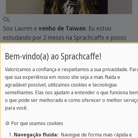
Oi,
Sou Lauren e
venho de Taiwan
. Eu estou
estudando por 2 meses na Sprachcaffe e posso
dizer que as
aulas de TOEFL
são muito úteis se
Bem-vindo(a) ao Sprachcaffe!
você deseja obter uma boa nota no exame.
Valorizamos a confiança e respeitamos a sua privacidade. Par
A professora Debbie é muito atenciosa e tem
que sua experiência em nosso site seja a mais fluida e
muita paciência, e sempre responde todas as
agradável possível, utilizamos cookies e tecnologias
perguntas dos estudantes de uma maneira clara e
semelhantes. Elas nos ajudam a entender o que funciona be
com muitos detalhes. Eu gostei da quantidade de
o que pode ser melhorado e como oferecer o melhor serviç
estudantes que temos no curso, porque a
para você.
professora pode atender todos
sem muito
🍪 Por que usamos cookies
esforço, conhecendo rapidamente o nível para
Navegação fluida:
Navegue de forma mais rápida e
poder responder as suas perguntas.