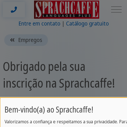
Entre em contato
Catálogo gratuito
Empregos
Obrigado pela sua
inscrição na Sprachcaffe!
Ficamos contentes em saber que você deseja
Bem-vindo(a) ao Sprachcaffe!
trabalhar na Sprachcaffe! Receberá um email
automático de confirmação dentro das próximas
Valorizamos a confiança e respeitamos a sua privacidade. Par
horas.