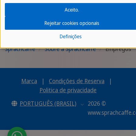
Gartenstrasse nº 6
Aceito.
60594 Frankfurt am Main
Alemanha
Rejeitar cookies opcionais
Definições
Sprachcaffe
/
Sobre a Sprachcaffe
/
Empregos
Marca
|
Condições de Reserva
|
Politica de privacidade
PORTUGUÊS (BRASIL)
2026 ©
www.sprachcaffe.