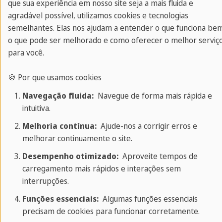
que sua experiência em nosso site seja a mais fluida e
agradável possível, utilizamos cookies e tecnologias
Processaremos a sua inscrição o mais rápido
semelhantes. Elas nos ajudam a entender o que funciona be
possível; entretanto, pedimos a você que tenha
o que pode ser melhorado e como oferecer o melhor serviç
alguma paciência: entraremos em contato com
para você.
você o mais rápido possível.
🍪 Por que usamos cookies
Se tem mais perguntas em relação ao cargo ou à
Navegação fluida:
Navegue de forma mais rápida e
sua inscrição, entre em contato conosco através
intuitiva.
do email
info
@sprachcaffe
.com
ou do telefone +49
Melhoria contínua:
Ajude-nos a corrigir erros e
69 610 9120.
melhorar continuamente o site.
Desempenho otimizado:
Aproveite tempos de
Horário de Funcionamento: Segunda - Sexta 09:00
carregamento mais rápidos e interações sem
às 19:00 horas.
interrupções.
Funções essenciais:
Algumas funções essenciais
Nossa sede está localizada no endereço:
precisam de cookies para funcionar corretamente.