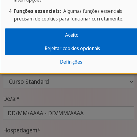
Funções essenciais:
Algumas funções essenciais
Sobre seu Programa
precisam de cookies para funcionar corretamente.
Aceito.
Destino
*
Rejeitar cookies opcionais
Definições
Tipo de Curso
*
De/a:
*
Hospedagem
*