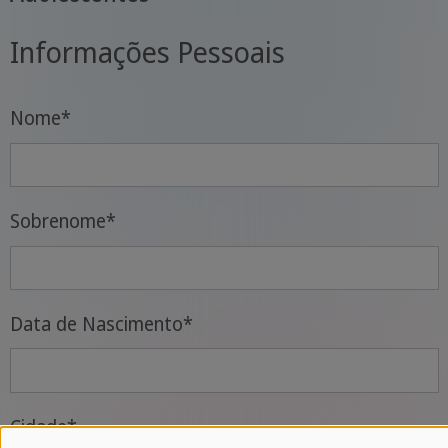
Informações Pessoais
Nome
*
Sobrenome
*
Data de Nascimento
*
Cidade
*