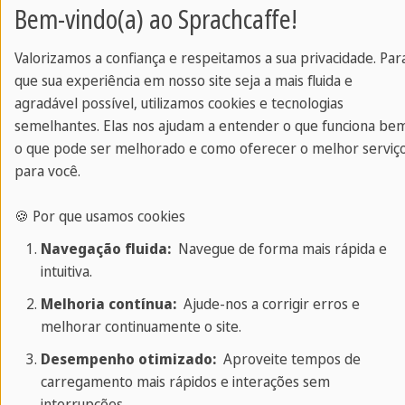
Bem-vindo(a) ao Sprachcaffe!
Valorizamos a confiança e respeitamos a sua privacidade. Par
Estado
*
que sua experiência em nosso site seja a mais fluida e
agradável possível, utilizamos cookies e tecnologias
semelhantes. Elas nos ajudam a entender o que funciona be
o que pode ser melhorado e como oferecer o melhor serviç
País
*
para você.
🍪 Por que usamos cookies
Navegação fluida:
Navegue de forma mais rápida e
Email
*
intuitiva.
Melhoria contínua:
Ajude-nos a corrigir erros e
melhorar continuamente o site.
Telefone
*
Desempenho otimizado:
Aproveite tempos de
carregamento mais rápidos e interações sem
interrupções.