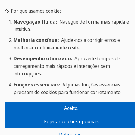
União perfeita de um curso de idioma, férias
🍪 Por que usamos cookies
fora do país e conhecimento próximo de uma
Navegação fluida:
Navegue de forma mais rápida e
cultura estrangeira;
intuitiva.
Colaboradores qualificados e atenciosos, e
professores experientes e nativos;
Melhoria contínua:
Ajude-nos a corrigir erros e
melhorar continuamente o site.
Processo de aprendizado espontâneo,
baseado na conversação informal;
Desempenho otimizado:
Aproveite tempos de
carregamento mais rápidos e interações sem
Atividades culturais e de lazer...
interrupções.
... tudo isso durante um curso de idioma com a
Funções essenciais:
Algumas funções essenciais
Sprachcaffe!
precisam de cookies para funcionar corretamente.
Aceito.
Fotos de Boston e de nossa escola de
Rejeitar cookies opcionais
idioma
Definições