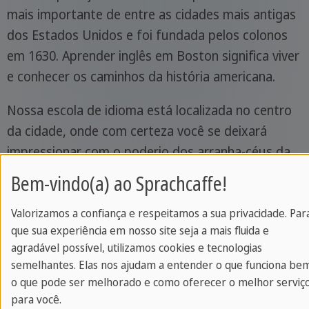
mais importante de entre as cidades mais antigas
dos Estados Unidos e foi fundada pelos colonos
em 1630. Aprender inglês em Boston significa viver
e conhecer os caminhos da história americana.
Nossa escola de idioma está localizada no centro
da cidade, onde com certeza você se deixará
impressionar com o poderio dos arranha-céus da
cidade e com suas várias igrejas históricas.
Bem-vindo(a) ao Sprachcaffe!
Valorizamos a confiança e respeitamos a sua privacidade. Par
Sobre cursos de inglês em Boston
que sua experiência em nosso site seja a mais fluida e
agradável possível, utilizamos cookies e tecnologias
semelhantes. Elas nos ajudam a entender o que funciona be
Vantagens da Sprachcaffe
o que pode ser melhorado e como oferecer o melhor serviç
para você.