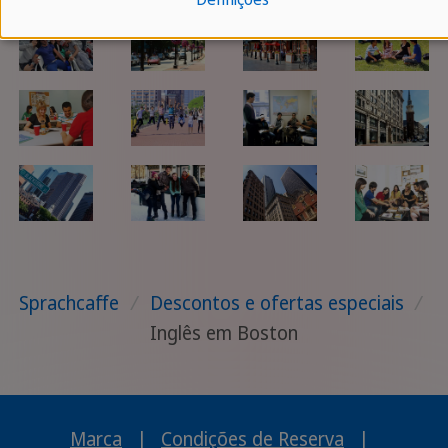
Sprachcaffe
/
Descontos e ofertas especiais
/
Inglês em Boston
Marca
|
Condições de Reserva
|