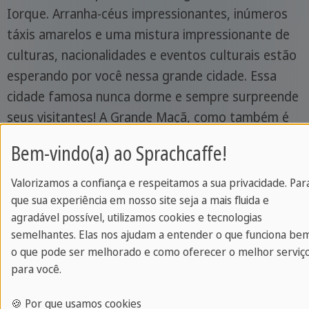
Iorque. Arranha-céus impressionantes, inúmeros
táxis amarelos e uma mistura impressionante de
culturas, nacionalidades e eventos culturais estão
esperando por você nessa grande cidade. Essa
cidade famosa nunca dorme e sempre surpreende
seus visitantes! A Grande Maçã, como também é
conhecida, encantará você e, com nossos cursos
Bem-vindo(a) ao Sprachcaffe!
de inglês de qualidade, você perceberá como
aprender em inglês em Nova Iorque é muito fácil!
Valorizamos a confiança e respeitamos a sua privacidade. Par
que sua experiência em nosso site seja a mais fluida e
agradável possível, utilizamos cookies e tecnologias
Sobre cursos de inglês em Nova Iorque
semelhantes. Elas nos ajudam a entender o que funciona be
o que pode ser melhorado e como oferecer o melhor serviç
para você.
Vantagens da Sprachcaffe
🍪 Por que usamos cookies