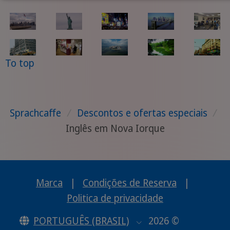
To top
Sprachcaffe
/
Descontos e ofertas especiais
/
Inglês em Nova Iorque
Marca
|
Condições de Reserva
|
Politica de privacidade
PORTUGUÊS (BRASIL)
2026 ©