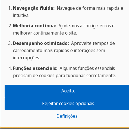
Combine um curso de idioma eficaz, férias
Navegação fluida:
Navegue de forma mais rápida e
divertidas no exterior e contato com uma
intuitiva.
cultura estrangeira;
Melhoria contínua:
Ajude-nos a corrigir erros e
Equipe de professores qualificados e nativos;
melhorar continuamente o site.
Metodologia de ensino fundada na
Desempenho otimizado:
Aproveite tempos de
comunicação interpessoal, permite um
carregamento mais rápidos e interações sem
interrupções.
aprendizado natural e eficaz;
Atividades culturais, eventos e diversão...
Funções essenciais:
Algumas funções essenciais
precisam de cookies para funcionar corretamente.
... tudo isso durante um curso de idioma com a
Sprachcaffe!
Aceito.
Rejeitar cookies opcionais
Fotos de Nova York e de nossa escola de
Definições
idioma