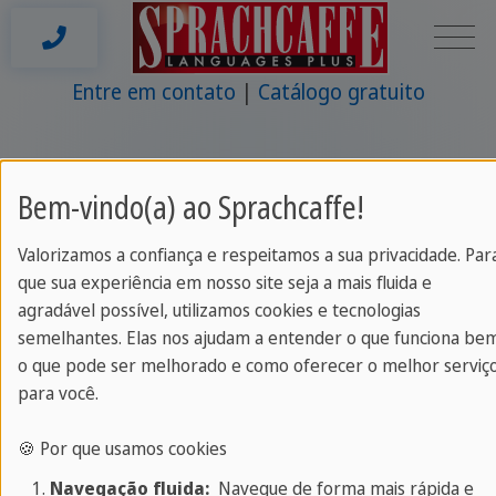
Entre em contato
Catálogo gratuito
Bem-vindo(a) ao Sprachcaffe!
Sprachcaffe
/
Shop Test Normal Miami
Valorizamos a confiança e respeitamos a sua privacidade. Par
que sua experiência em nosso site seja a mais fluida e
agradável possível, utilizamos cookies e tecnologias
semelhantes. Elas nos ajudam a entender o que funciona be
Marca
|
Condições de Reserva
|
o que pode ser melhorado e como oferecer o melhor serviç
Politica de privacidade
para você.
PORTUGUÊS (BRASIL)
2026 ©
🍪 Por que usamos cookies
www.sprachcaffe.
Navegação fluida:
Navegue de forma mais rápida e