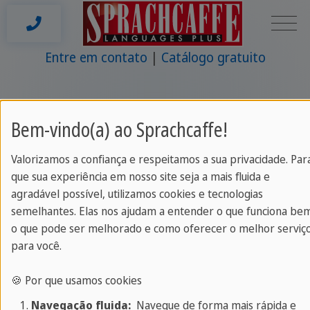
Entre em contato
Catálogo gratuito
Bem-vindo(a) ao Sprachcaffe!
Sprachcaffe
/
Shop Test Normal Paris
Valorizamos a confiança e respeitamos a sua privacidade. Par
que sua experiência em nosso site seja a mais fluida e
agradável possível, utilizamos cookies e tecnologias
semelhantes. Elas nos ajudam a entender o que funciona be
Marca
|
Condições de Reserva
|
o que pode ser melhorado e como oferecer o melhor serviç
Politica de privacidade
para você.
PORTUGUÊS (BRASIL)
2026 ©
🍪 Por que usamos cookies
www.sprachcaffe.
Navegação fluida:
Navegue de forma mais rápida e