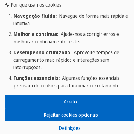
🍪 Por que usamos cookies
do vencedor. O vencedor concorda em participar
de atividades promocionais, incluídas mas não
Navegação fluida:
Navegue de forma mais rápida e
intuitiva.
limitadas, participando de entrevistas para a
revista Sprachcaffe e/ou fornecendo comentários.
Melhoria contínua:
Ajude-nos a corrigir erros e
melhorar continuamente o site.
O direito de usar as imagens pode ser revogado
pelo emissor da imagem a qualquer momento, em
Desempenho otimizado:
Aproveite tempos de
carregamento mais rápidos e interações sem
forma escrita. Nenhuma responsabilidade pode
interrupções.
ser aceita para entradas não recebidas por
Funções essenciais:
Algumas funções essenciais
qualquer motivo.
precisam de cookies para funcionar corretamente.
CUSTOS:
Aceito.
Não há nenhuma taxa de entrada e nenhuma
Rejeitar cookies opcionais
compra necessária para participar desse desafio.
Definições
PRÊMIO: