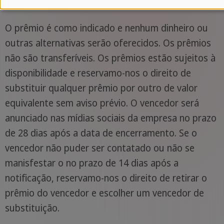
O prêmio é como indicado e nenhum dinheiro ou
outras alternativas serão oferecidos. Os prêmios
não são transferíveis. Os prêmios estão sujeitos à
disponibilidade e reservamo-nos o direito de
substituir qualquer prêmio por outro de valor
equivalente sem aviso prévio. O vencedor será
anunciado nas mídias sociais da empresa no prazo
de 28 dias após a data de encerramento. Se o
vencedor não puder ser contatado ou não se
manisfestar o no prazo de 14 dias após a
notificação, reservamo-nos o direito de retirar o
prêmio do vencedor e escolher um vencedor de
substituição.