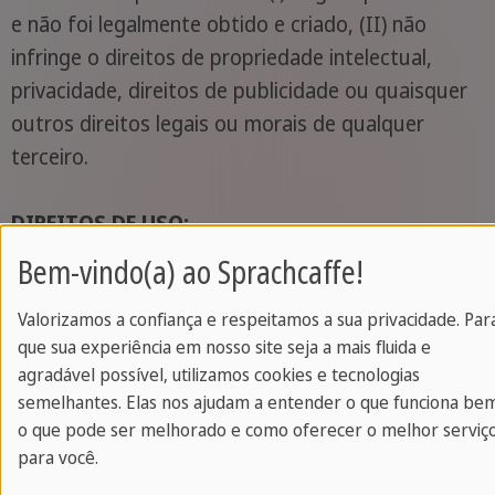
e não foi legalmente obtido e criado, (II) não
infringe o direitos de propriedade intelectual,
privacidade, direitos de publicidade ou quaisquer
outros direitos legais ou morais de qualquer
terceiro.
DIREITOS DE USO:
Bem-vindo(a) ao Sprachcaffe!
Através da apresentação de uma fotografia ou
Valorizamos a confiança e respeitamos a sua privacidade. Par
vídeo, cada participante concede a Sprachcaffe
que sua experiência em nosso site seja a mais fluida e
Languages Plus um acesso mundial livre, licença
agradável possível, utilizamos cookies e tecnologias
perpétua para copiar e reproduzir a fotografia ou
semelhantes. Elas nos ajudam a entender o que funciona be
vídeo em nosso site e contas de mídias sociais.
o que pode ser melhorado e como oferecer o melhor serviç
A Sprachcaffe Languages Plus reserva-se o direito
para você.
de publicar o nome, fotografia ou vídeo e o país