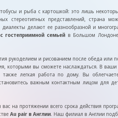
тобусы и рыба с картошкой: это лишь некотор
ных стереотипных представлений, страна мож
диалекты делают ее разнообразной и многогран
с гостеприимной семьей
в Большом Лондоне,
ятия рукоделием и рисованием после обеда или 
тия, которыми вы сможете наслаждаться. В ваш
а также легкая работа по дому. Вы облегчает
становитесь важным контактным лицом для де
вас на протяжении всего срока действия прог
стве
Au pair в Англии
. Наш филиал в Англии по