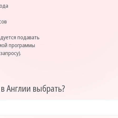
года
сов
дуется подавать
емой программы
запросу).
 в Англии выбрать?