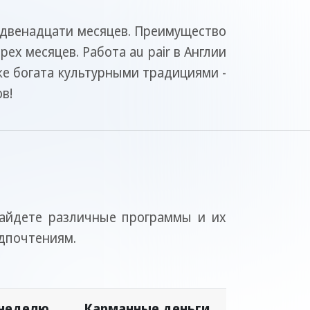
двенадцати месяцев. Преимущество
ех месяцев. Работа au pair в Англии
кже богата культурными традициями -
в!
найдете различные программы и их
едпочтениям.
 неделю
Карманные деньги