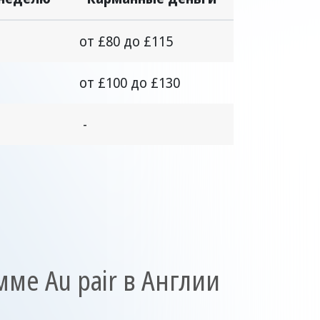
от £80 до £115
от £100 до £130
-
ме Au pair в Англии