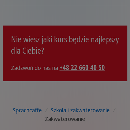
Nie wiesz jaki kurs będzie najlepszy
dla Ciebie?
+48 22 660 40 50
Zadzwoń do nas na
Sprachcaffe
/
Szkoła i zakwaterowanie
/
Zakwaterowanie