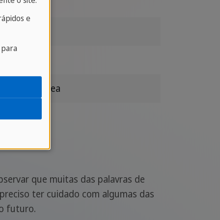
nte o site.
issa
ápidos e
nção
 para
essa
são espontânea
observar que muitas das palavras de
é preciso ter cuidado com algumas das
o futuro.