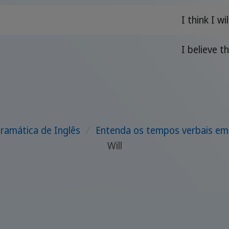
I think I w
I believe t
ramática de Inglês
/
Entenda os tempos verbais em
Will