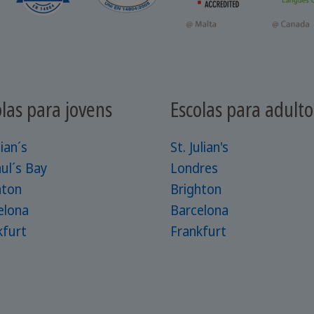
olas para jovens
Escolas para adulto
lian´s
St. Julian's
ul´s Bay
Londres
hton
Brighton
elona
Barcelona
kfurt
Frankfurt