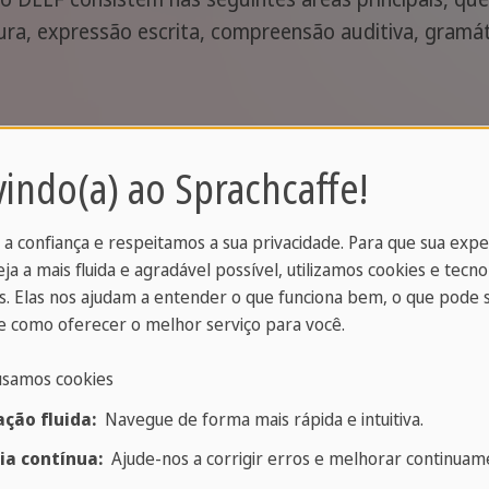
ura, expressão escrita, compreensão auditiva, gramá
ame e o custo do material didático não estão incluíd
indo(a) ao Sprachcaffe!
dúvida ou precisa de aconselhamento
 a confiança e respeitamos a sua privacidade. Para que sua exp
eja a mais fluida e agradável possível, utilizamos cookies e tecno
. Elas nos ajudam a entender o que funciona bem, o que pode 
mos à sua disposição, sempre simpáticos e compete
 como oferecer o melhor serviço para você.
Contate-nos!
usamos cookies
ção fluida:
Navegue de forma mais rápida e intuitiva.
são geral dos cursos preparatórios e outros
certific
ia contínua:
Ajude-nos a corrigir erros e melhorar continuame