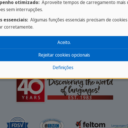
enho otimizado:
Aproveite tempos de carregamento mais r
ões sem interrupções.
s essenciais:
Algumas funções essenciais precisam de cookies
erior
/
Cursos Preparatórios para Exames
/
Exame
ar corretamente.
Aceito.
Rejeitar cookies opcionais
Definições