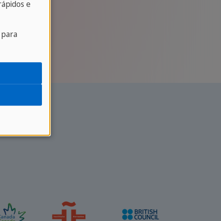
ápidos e
 para
 de Francês