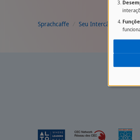
Desemp
interaç
Funçõe
Sprachcaffe
/
Seu Intercâmbio no Ext
funcion