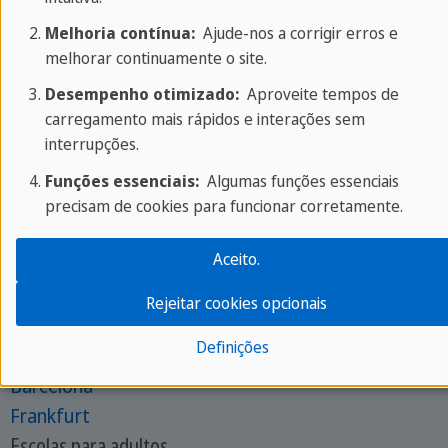
Melhoria contínua:
Ajude-nos a corrigir erros e
Sobre a SPRACHCAFFE
melhorar continuamente o site.
Desempenho otimizado:
Aproveite tempos de
Sobre nós
carregamento mais rápidos e interações sem
De segunda a sexta: das 9h às 18h CEST
interrupções.
Telefone:
+356 25 70 1000
Funções essenciais:
Algumas funções essenciais
Entre em contato com seu especialista
precisam de cookies para funcionar corretamente.
Escolas para jovens
Aceito.
St Julian´s
Rejeitar cookies opcionais
St Paul´s Bay
Definições
Brighton
Barcelona
Frankfurt
Escolas para adultos