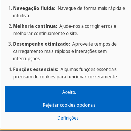
Guias de viagem
Navegação fluida:
Navegue de forma mais rápida e
intuitiva.
Guias de aprendizagem
Testes on-line
Melhoria contínua:
Ajude-nos a corrigir erros e
melhorar continuamente o site.
Catálogos
Desempenho otimizado:
Aproveite tempos de
carregamento mais rápidos e interações sem
Popular para jovens
interrupções.
Funções essenciais:
Algumas funções essenciais
Intercâmbio de idiomas no exterior
precisam de cookies para funcionar corretamente.
Intercâmbio de inglês em Malta
Intercâmbio de inglês no Reino Unido
Aceito.
Intercâmbio de inglês em Londres
Rejeitar cookies opcionais
Intercâmbio de espanhol na Espanha
Definições
Popular para adultos