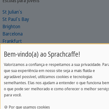
Escolas para jovens
St Julian´s
St Paul´s Bay
Brighton
Barcelona
Frankfurt
Escolas para adultos
Bem-vindo(a) ao Sprachcaffe!
St. Julian's
Valorizamos a confiança e respeitamos a sua privacidade. Par
Londres
que sua experiência em nosso site seja a mais fluida e
Brighton
agradável possível, utilizamos cookies e tecnologias
Barcelona
semelhantes. Elas nos ajudam a entender o que funciona be
o que pode ser melhorado e como oferecer o melhor serviç
Frankfurt
para você.
Recursos
🍪 Por que usamos cookies
Magazine