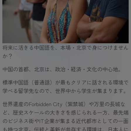
将来に活きる中国語を、本場・北京で身につけません
か？
中国の首都、北京は、政治・経済・文化の中心地。
標準中国語（普通話）が最もクリアに話される環境で
学べる留学先なので、世界中から学生が集まります。
世界遺産のForbidden City（紫禁城）や万里の長城な
ど、歴史スケールの大きさを感じられる一方、最先端
のビジネス街やIT企業が集まる近代都市としての一面
も持つ北京。伝統と革新が共存する環境は、日本人に