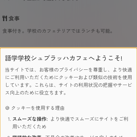
食事
食事付き。学校のカフェテリアではランチも可能。
レッスンスタイル
語学学校シュプラッハカフェへようこそ!
経験豊富な講師による少人数制のレッスン。実践的を通し
当サイトでは、お客様のプライバシーを尊重し、より快適
て、話す・聞く力をしっかり伸ばします。
にご利用いただくためにクッキーおよび類似の技術を使用
しています。これらは、サイトの利用状況の把握やサービ
ス向上のために役立ちます。
レベルチェックテスト
シュプラッハカフェ独自のプレイスメントテスト（語学レベ
🍪 クッキーを使用する理由
ル判定テスト）を実施し、語学力に合った最適なクラスに振
スムーズな操作:
より快適でスムーズにサイトをご利
り分けます。
用いただくため