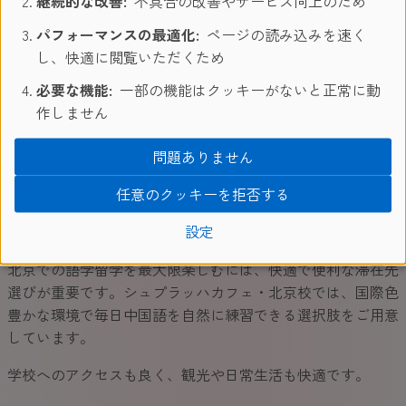
継続的な改善:
不具合の改善やサービス向上のため
修了証
パフォーマンスの最適化:
ページの読み込みを速く
最終日には、受講コース・レベル・学習時間・出席率を明記
し、快適に閲覧いただくため
した、シュプラッハカフェの修了証を授与。大学や就職先に
必要な機能:
一部の機能はクッキーがないと正常に動
提出できる正式な証明書として、語学留学の成果をアピール
作しません
できます。
問題ありません
任意のクッキーを拒否する
滞在先
設定
北京での語学留学を最大限楽しむには、快適で便利な滞在先
選びが重要です。シュプラッハカフェ・北京校では、国際色
豊かな環境で毎日中国語を自然に練習できる選択肢をご用意
しています。
学校へのアクセスも良く、観光や日常生活も快適です。