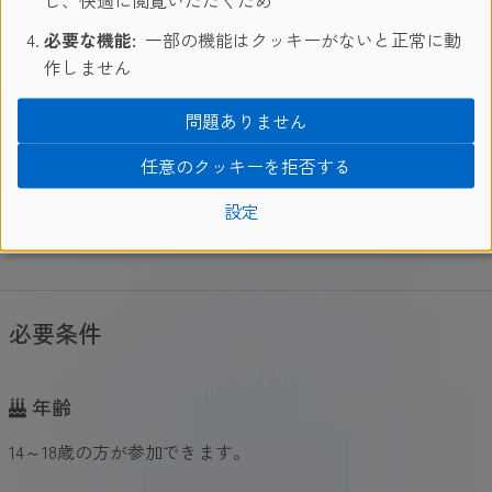
必要な機能:
一部の機能はクッキーがないと正常に動
作しません
問題ありません
北島
任意のクッキーを拒否する
活気ある都市、美しいビーチ、豊かな森、そして個
設定
性豊かな野生動物。学びながら探検し、自分自身を
成長させるのに最適な環境です。
必要条件
年齢
14～18歳の方が参加できます。