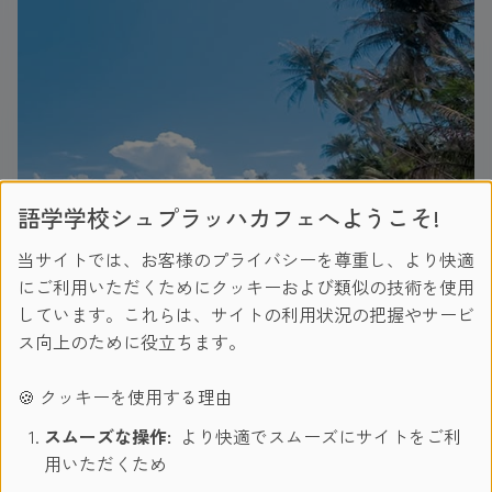
語学学校シュプラッハカフェへようこそ!
当サイトでは、お客様のプライバシーを尊重し、より快適
にご利用いただくためにクッキーおよび類似の技術を使用
しています。これらは、サイトの利用状況の把握やサービ
ス向上のために役立ちます。
キューバってどんな国？
🍪 クッキーを使用する理由
公式国名：
キューバ共和国（Republic of Cuba）
スムーズな操作:
より快適でスムーズにサイトをご利
国土面積：
109,884 km²
用いただくため
政治：
共和制