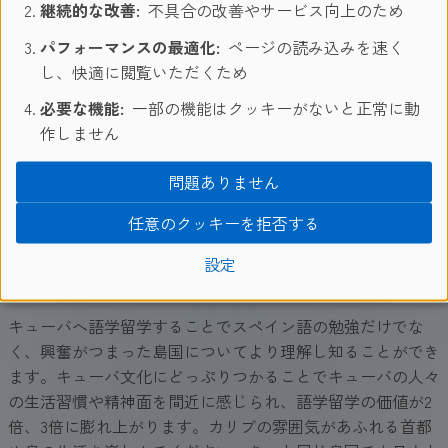
首都：
ハバナ
継続的な改善:
不具合の改善やサービス向上のため
人口：
1,148万人
パフォーマンスの最適化:
ページの読み込みを速く
通貨：
キューバペソ
し、快適に閲覧いただくため
言語：
スペイン語
宗教：
カトリック 等
必要な機能:
一部の機能はクッキーがないと正常に動
作しません
キューバ留学にきっと役立つ！シュプラッハカ
フェの旅マガジン
問題ありません
任意のクッキーを拒否する
設定
なぜキューバ留学が効果的?
キューバへ語学留学することでスペイン語の勉強だけでな
く、興奮がつまった島国についてより理解し知ることができ
ます。キューバ文化にどっぷりつかることでキューバの人々
の生活習慣や精神面を間近に感じられ、語学留学の価値が2
倍、3倍に膨れ上がります。カリブの雰囲気があふれる首都