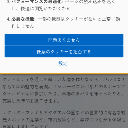
パフォーマンスの最適化:
ページの読み込みを速く
し、快適に閲覧いただくため
必要な機能:
一部の機能はクッキーがないと正常に動
作しません
アクティビティ
問題ありません
シュプラッハカフェのグループ留学では、スペインを代表す
任意のクッキーを拒否する
る都市で文化体験、観光、国際交流を楽しむことができま
す。
設定
ウェルカムパーティーやクイズナイト、ボウリングなどのア
クティビティを通して新しい友達を作りながら、バルセロナ
ならではの魅力を満喫。サッカーやズンバなどのスポーツア
クティビティに参加したり、本場のタパスを味わったりと、
充実した時間を過ごせます。
サグラダ・ファミリアやグエル公園などの世界的に有名な観
光スポットの見学や、市内散策など、学びにつながる体験も
豊富に用意しています。