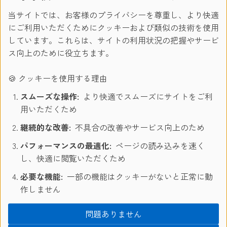
当サイトでは、お客様のプライバシーを尊重し、より快適
にご利用いただくためにクッキーおよび類似の技術を使用
プラヤ・デル・カルメンには何がある？
しています。これらは、サイトの利用状況の把握やサービ
ス向上のために役立ちます。
SPRACHCAFFEに団体旅行や修学旅行を依頼できるのは？
🍪 クッキーを使用する理由
教師とは誰なのか？
スムーズな操作:
より快適でスムーズにサイトをご利
用いただくため
スタッフはどの言語を話すのか？
継続的な改善:
不具合の改善やサービス向上のため
プラヤ・デル・カルメンへの行き方と移動手段は？
パフォーマンスの最適化:
ページの読み込みを速く
し、快適に閲覧いただくため
若いグループへの監督サービスはあるのか？
必要な機能:
一部の機能はクッキーがないと正常に動
作しません
問題ありません