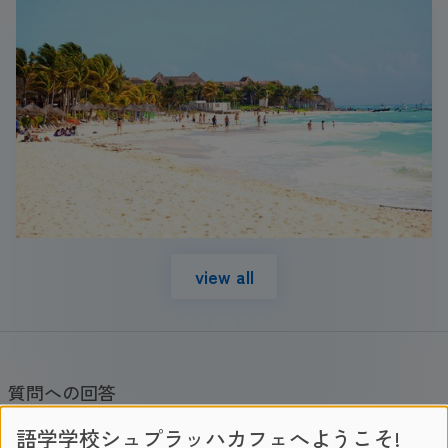
view all
質問への回答
語学学校シュプラッハカフェへようこそ!
プラヤ・デル・カルメンはジュニアにとって安全か？