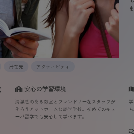
ま
滞在先
アクティビティ
バ
安心の学習環境
清潔感のある教室とフレンドリーなスタッフが
学
そろうアットホームな語学学校。初めてのキュ
ち
ーバ留学でも安心して学べます。