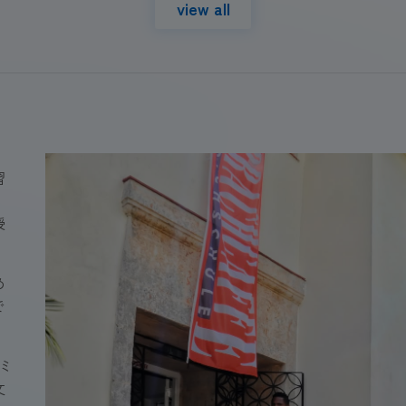
view all
習
授
。
め
で
（ミ
文