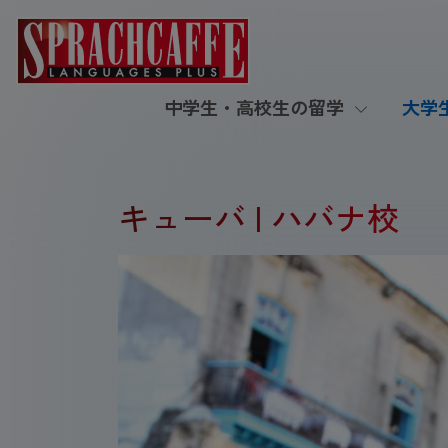
中学生・高校生の留学
大学
キューバ | ハバナ校