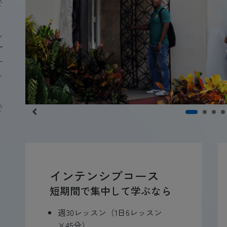
で
ン
す
ー
ュ
で
インテンシブコース
短期間で集中して学ぶなら
週30レッスン（1日6レッスン
×45分）