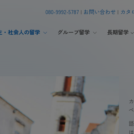
080-9992-5787
お問い合わせ
カタ
生・社会人の留学
グループ留学
長期留学
カ
ペ
語
は