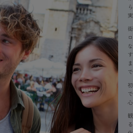
ら
実
街
ロ
な
す
ま
で
初
で
心
観
る
化