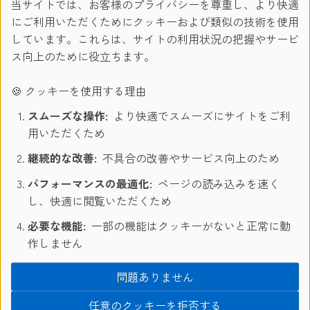
当サイトでは、お客様のプライバシーを尊重し、より快適
にご利用いただくためにクッキーおよび類似の技術を使用
しています。これらは、サイトの利用状況の把握やサービ
5. 口座開設後の流れ
ス向上のために役立ちます。
初期ログイン後に自動でアプリの使い方が表示されるます。
🍪 クッキーを使用する理由
指示に従いN26に入金してください。
スムーズな操作:
より快適でスムーズにサイトをご利
※口座を有効にするため（最小額は50ユーロで入金可能な
用いただくため
額が表示される）
継続的な改善:
不具合の改善やサービス向上のため
※入金時は自分の口座情報を入力する（クレジットカード
パフォーマンスの最適化:
ページの読み込みを速く
も使用可能）
し、快適に閲覧いただくため
カードの送付を希望する場合、10ユーロの口座引き落としと
必要な機能:
一部の機能はクッキーがないと正常に動
なります。後日、白い封筒でキャッシュカード兼デビットカ
作しません
ードが登録住所に送られてきます。日本と違い、本人のみ受
け取り可能！なんてことはありません。手渡しではなく、そ
問題ありません
のままポスト投函です。
任意のクッキーを拒否する