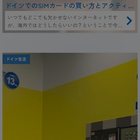
ドイツでのSIMカードの買い方とアクティベ
ートについて
いつでもどこでも欠かせないインターネットです
が、海外ではどうしたらいいの？ということで今回
は、ポケットWi-Fiよりも便利で安い、海外SIMカー
ドの使い方をご紹介します。2週間以上滞在する方
は、知っていて損はない内容ですのでぜひチェック
してください！
ドイツ生活