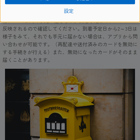
※今一度、登録住所に誤りがないか確認しておきましょう。
設定
住所に誤りや不足があると、いくら待っても届きません。通
常、7～10日間で手元に届きます。到着予定日は、アプリに
反映されるので確認してください。到着予定日から2～3日は
様子をみて、それでも手元に届かない場合は、アプリから問
い合わせが可能です。（再配達や送付済みのカードを無効に
する手続きが行える）また、無効になったカードがそのまま
届くことがあります。