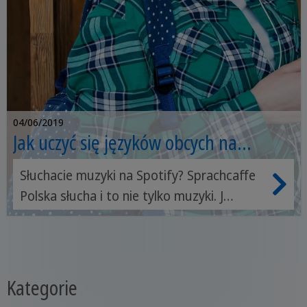
a płatne są tylko dodatkowe funkcje. W
dodatku możemy się uczyć kiedy chcemy i
ile chcemy, chociażby 5 min podczas jazdy
autobusem.
04/06/2019
Jak uczyć się języków obcych na
Spotify?
Słuchacie muzyki na Spotify? Sprachcaffe
Polska słucha i to nie tylko muzyki. J
Wiecie, że ta super aplikacja daje też
możliwość nauki języków? Sprawdźcie jak
ją wykorzystać.
Kategorie