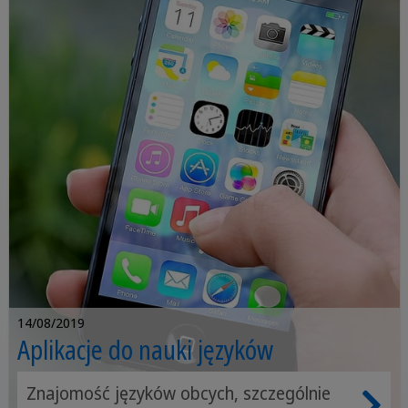
pozdrowień i podziękowań. Na tej stronie
Sprachcaffe wymieniliśmy sposoby
powiedzenia "cześć" we wszystkich
językach, aby pomóc ci w podróży.
Ponadto, w ostatnim akapicie znajdziesz
transkrypcje pozdrowień napisanych
innym alfabetem niż nasz, aby szybko i
łatwiej się ich nauczyć.
14/08/2019
Aplikacje do nauki języków
Znajomość języków obcych, szczególnie