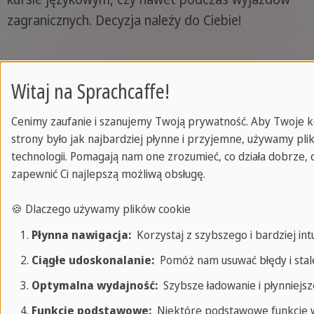
zagranicznych. Decyzja należy do Ciebie!
_________________________
Witaj na Sprachcaffe!
Przydatne linki:
1
Cenimy zaufanie i szanujemy Twoją prywatność. Aby Twoje ko
Foreign Language Learning:
strony było jak najbardziej płynne i przyjemne, używamy pl
https://www.state.gov/foreign-language-training/
.
technologii. Pomagają nam one zrozumieć, co działa dobrze, 
[dostęp: 22.08.2024]
zapewnić Ci najlepszą możliwą obsługę.
🍪 Dlaczego używamy plików cookie
Wróć
Płynna nawigacja:
Korzystaj z szybszego i bardziej int
Ciągłe udoskonalanie:
Pomóż nam usuwać błędy i stale
Optymalna wydajność:
Szybsze ładowanie i płynniejsze
Powiązane aktualności
Funkcje podstawowe:
Niektóre podstawowe funkcje w