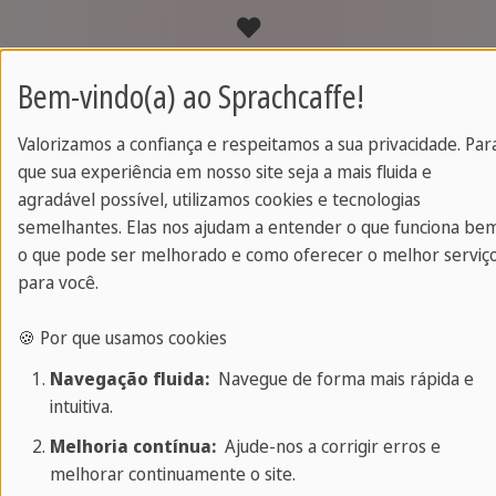
Pacote flexível
Bem-vindo(a) ao Sprachcaffe!
Adaptado às necessidades dos estudantes.
Valorizamos a confiança e respeitamos a sua privacidade. Par
que sua experiência em nosso site seja a mais fluida e
agradável possível, utilizamos cookies e tecnologias
Professores qualificados
semelhantes. Elas nos ajudam a entender o que funciona be
o que pode ser melhorado e como oferecer o melhor serviç
Todos os professores tem um nível nativo no
para você.
idioma.
🍪 Por que usamos cookies
Navegação fluida:
Navegue de forma mais rápida e
intuitiva.
Certificado de conclusão
Melhoria contínua:
Ajude-nos a corrigir erros e
melhorar continuamente o site.
Ao final do curso você receberá um certificado da