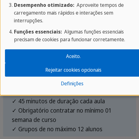
Desempenho otimizado:
Aproveite tempos de
Sprachcaffe.
carregamento mais rápidos e interações sem
interrupções.
Funções essenciais:
Algumas funções essenciais
Nós oferecemos os seguintes
cursos de francês
precisam de cookies para funcionar corretamente.
em Nice:
Aceito.
Curso Padrão
Rejeitar cookies opcionais
✓ 20 aulas semanais
Definições
✓ 04 aulas por dia
✓ 45 minutos de duração cada aula
✓ Obrigatório contratar no mínimo 01
semana de curso
✓ Grupos de no máximo 12 alunos