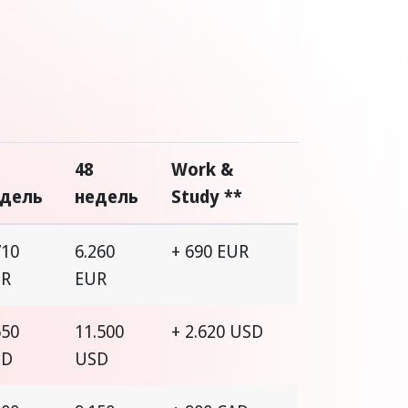
48
Work &
едель
недель
Study **
710
6.260
+ 690 EUR
UR
EUR
650
11.500
+ 2.620 USD
SD
USD