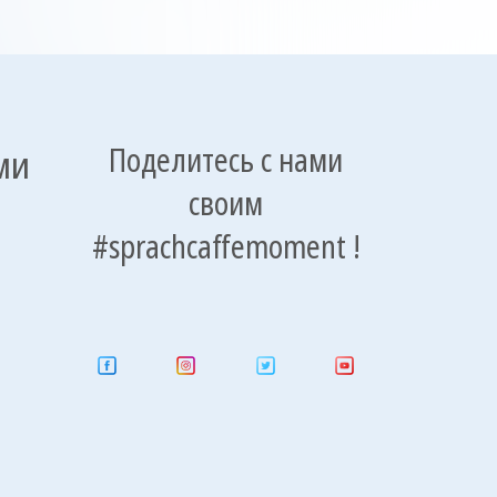
ми
Поделитесь с нами
своим
#sprachcaffemoment !