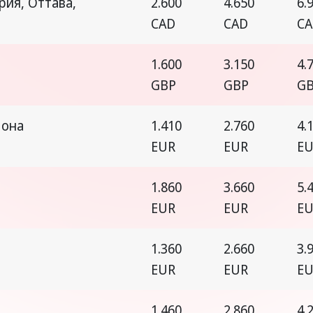
рия, Оттава,
2.600
4.650
6.
CAD
CAD
C
1.600
3.150
4.
GBP
GBP
G
лона
1.410
2.760
4.
EUR
EUR
E
1.860
3.660
5.
EUR
EUR
E
1.360
2.660
3.
EUR
EUR
E
1.460
2.860
4.