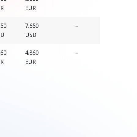
UR
EUR
750
7.650
–
SD
USD
660
4.860
–
UR
EUR