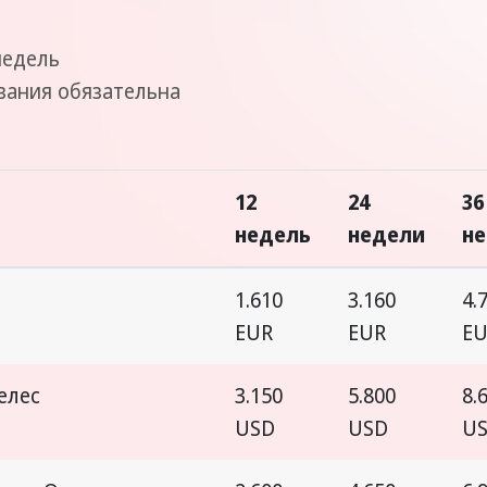
недель
вания обязательна
12
24
36
недель
недели
н
1.610
3.160
4.
EUR
EUR
E
елес
3.150
5.800
8.
USD
USD
U