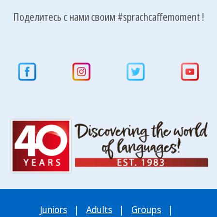
Поделитесь с нами своим #sprachcaffemoment !
Juniors
|
Adults
|
Groups
|