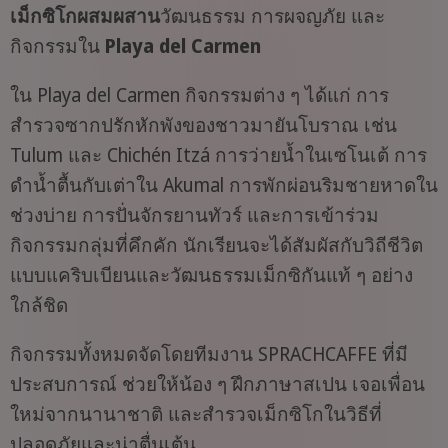
เม็กซิโกผสมผสาน
วัฒนธรรม การผจญภัย และ
กิจกรรมใน
Playa del Carmen
ใน Playa del Carmen กิจกรรมต่าง ๆ ได้แก่ การ
สำรวจซากปรักหักพังของชาวมายันโบราณ เช่น
Tulum และ Chichén Itzá การว่ายน้ำในเซโนเต้ การ
ดำน้ำตื้นกับเต่าใน Akumal การพักผ่อนริมชายหาดใน
ช่วงบ่าย การปั่นจักรยานทัวร์ และการเข้าร่วม
กิจกรรมกลุ่มที่คึกคัก นักเรียนจะได้สัมผัสกับวิถีชีวิต
แบบแคริบเบียนและวัฒนธรรมเม็กซิกันแท้ ๆ อย่าง
ใกล้ชิด
กิจกรรมทั้งหมดจัดโดยทีมงาน SPRACHCAFFE ที่มี
ประสบการณ์ ช่วยให้น้อง ๆ ฝึกภาษาสเปน เจอเพื่อน
ใหม่จากนานาชาติ และสำรวจเม็กซิโกในวิธีที่
ปลอดภัยและน่าตื่นเต้น