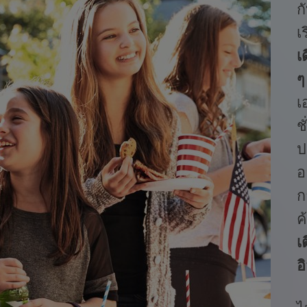
ก
เ
เ
เ
ช
ป
อ
ก
ค
เ
อ