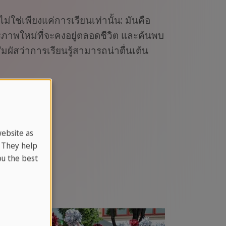
ช่เพียงแค่การเรียนเท่านั้น: มันคือ
รภาพใหม่ที่จะคงอยู่ตลอดชีวิต และค้นพบ
ผัสว่าการเรียนรู้สามารถน่าตื่นเต้น
website as
. They help
u the best