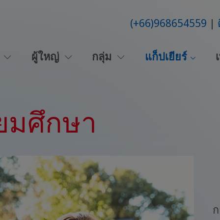
(+66)968654559
น
ผู้ใหญ่
กลุ่ม
แก็ปเยียร์
เ
ยมศึกษา
ก