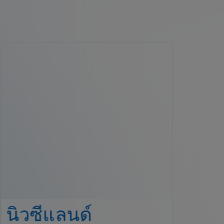
นิวซีแลนด์