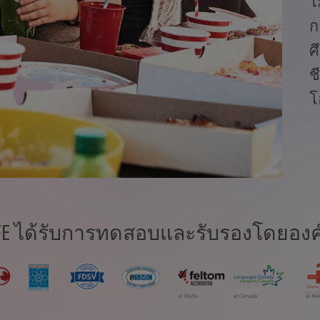
ไ
ก
ศ
ช
โ
 ได้รับการทดสอบและรับรองโดยองค์กร