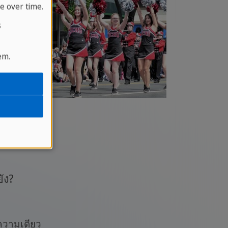
e over time.
s
em.
ัง?
อความเดียว