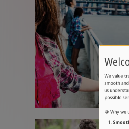
Welco
We value tr
smooth and 
us understa
possible ser
🍪 Why we u
Smooth