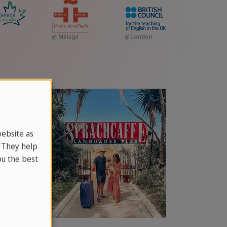
website as
. They help
u the best