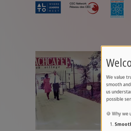
Welco
We value tr
smooth and 
us understa
possible ser
🍪 Why we u
Smooth