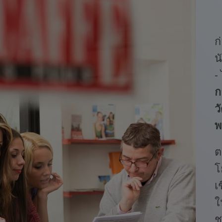
ก
น
-
ก
ว
พ
ต
โ
เ
ใ
ช