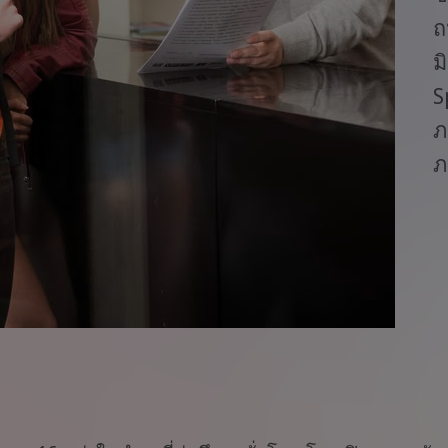
ถ
ม
S
ภ
ภ