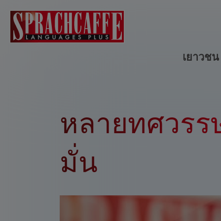
เยาวช
หลายทศวรรษ
มั่น