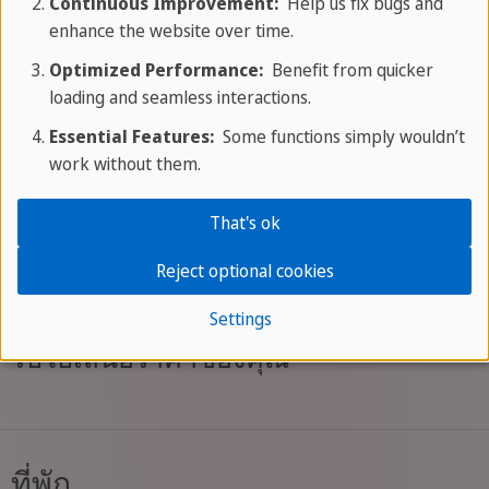
Continuous Improvement:
Help us fix bugs and
ที่คุณได้ทำในระหว่างหลักสูตรภาษาของคุณ
enhance the website over time.
Optimized Performance:
Benefit from quicker
loading and seamless interactions.
หากคุณต้องการ เราสามารถเดินทางไปกับคุณตั้งแต่
Essential Features:
Some functions simply wouldn’t
เริ่มต้น
จากสนามบินที่เลือกไว้ คุณจะเดินทางพร้อม
work without them.
กับสมาชิกทีม SPRACHCAFFE ที่มีประสบการณ์ พร้อม
That's ok
ให้บริการคุณอย่างเต็มที่ จนถึงจุดหมายปลายทาง
อย่างผ่อนคลายและมั่นใจ
รายละเอียดเพิ่มเติมเกี่ยวกับ
Reject optional cookies
โปรแกรมการเดินทางพร้อมผู้ดูแล
Settings
รับใบเสนอราคาของคุณ
ที่พัก