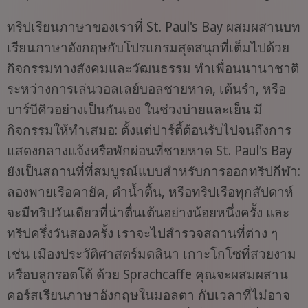
ทริปเรียนภาษาของเราที่ St. Paul's Bay ผสมผสานบท
เรียนภาษาอังกฤษกับโปรแกรมสุดสนุกที่เต็มไปด้วย
กิจกรรมทางสังคมและวัฒนธรรม ทำเพื่อนนานาชาติ
ระหว่างการเล่นวอลเลย์บอลชายหาด, เต้นรำ, หรือ
บาร์บีคิวอย่างเป็นกันเอง ในช่วงบ่ายและเย็น มี
กิจกรรมให้ทำเสมอ: ตั้งแต่ปาร์ตี้ต้อนรับไปจนถึงการ
แสดงกลางแจ้งหรือพักผ่อนที่ชายหาด St. Paul's Bay
ยังเป็นสถานที่ที่สมบูรณ์แบบสำหรับการออกทริปกีฬา:
ลองพายเรือคายัค, ดำน้ำตื้น, หรือทริปเรือทุกสัปดาห์
จะมีทริปวันเดียวที่น่าตื่นเต้นอย่างน้อยหนึ่งครั้ง และ
ทริปครึ่งวันสองครั้ง เราจะไปสำรวจสถานที่ต่าง ๆ
เช่น เมืองประวัติศาสตร์มดลินา เกาะโกโซที่สวยงาม
หรือบลูกรอตโต้ ด้วย Sprachcaffe คุณจะผสมผสาน
คอร์สเรียนภาษาอังกฤษในมอลตา กับเวลาที่ไม่อาจ